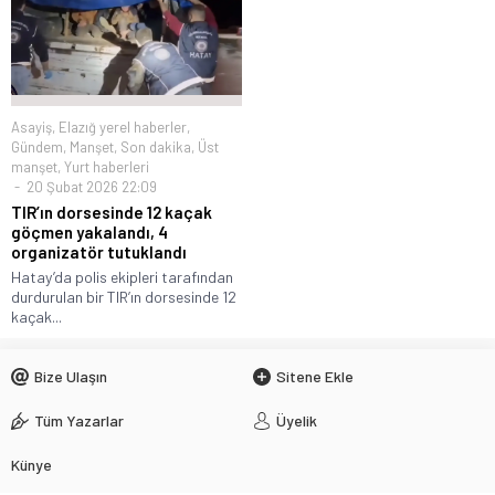
Asayiş
,
Elazığ yerel haberler
,
Gündem
,
Manşet
,
Son dakika
,
Üst
manşet
,
Yurt haberleri
20 Şubat 2026 22:09
TIR’ın dorsesinde 12 kaçak
göçmen yakalandı, 4
organizatör tutuklandı
Hatay’da polis ekipleri tarafından
durdurulan bir TIR’ın dorsesinde 12
kaçak...
Bize Ulaşın
Sitene Ekle
Tüm Yazarlar
Üyelik
Künye