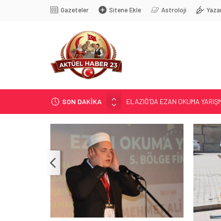
Gazeteler
Sitene Ekle
Astroloji
Yaza
SON DAKİKA
ELAZIĞ’DA EZAN OKUMA YARIŞ
DENETİMLİ SERBESTLİĞİN DES
TURİZMDE İLK DURAK BUZLUK
71 KENTTE OPERASYON
TÜRK DÜNYASI BAŞKENTLERİ
NTLERİ