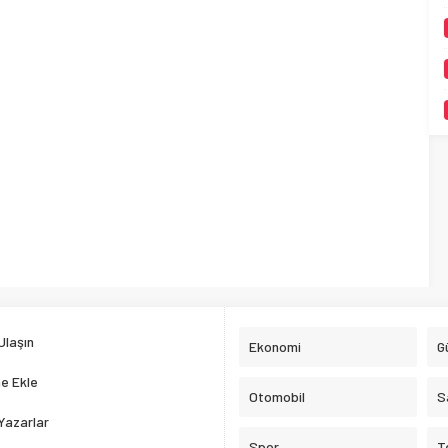
Ulaşın
Ekonomi
G
e Ekle
Otomobil
S
Yazarlar
Spor
T