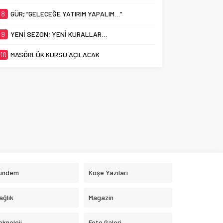
8
GÜR; ”GELECEĞE YATIRIM YAPALIM…”
9
YENİ SEZON; YENİ KURALLAR…
10
MASÖRLÜK KURSU AÇILACAK
ündem
Köşe Yazıları
ağlık
Magazin
eknoloji
Foto Galeri