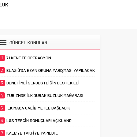
ZLUK
GÜNCEL KONULAR
1
71 KENTTE OPERASYON
2
ELAZIĞ’DA EZAN OKUMA YARIŞMASI YAPILACAK
3
DENETİMLİ SERBESTLİĞİN DESTEK ELİ
4
TURİZMDE İLK DURAK BUZLUK MAĞARASI
5
İLK MAÇA GALİBİYETLE BAŞLADIK
6
LGS TERCİH SONUÇLARI AÇIKLANDI
7
KALE’YE TAKFİYE YAPILDI…