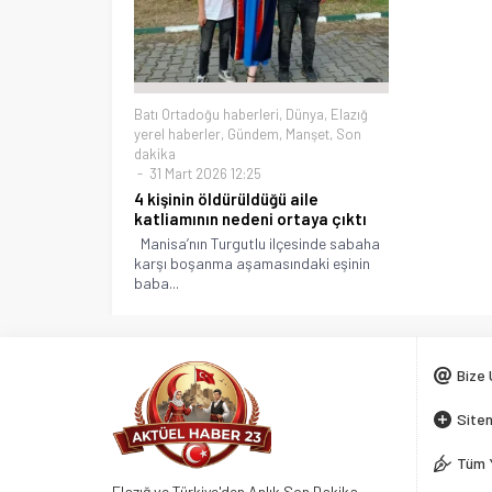
Batı Ortadoğu haberleri
,
Dünya
,
Elazığ
yerel haberler
,
Gündem
,
Manşet
,
Son
dakika
31 Mart 2026 12:25
4 kişinin öldürüldüğü aile
katliamının nedeni ortaya çıktı
Manisa’nın Turgutlu ilçesinde sabaha
karşı boşanma aşamasındaki eşinin
baba...
Bize 
Siten
Tüm 
Elazığ ve Türkiye'den Anlık Son Dakika