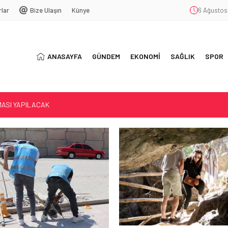
rlar
Bize Ulaşın
Künye
6 Ağustos
ANASAYFA
GÜNDEM
EKONOMİ
SAĞLIK
SPOR
MASI YAPILACAK
TEK ELİ
 MAĞARASI