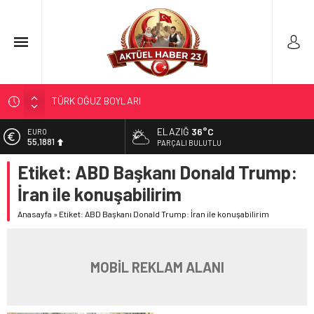
TÜRK OĞUZ BOYLARI
298 MİLYON DOLARLIK İHRACAT
ELAZIĞ
36°C
EURO
ERDEM; ENTÜBE EDİLDİ…
55,1881
PARÇALI BULUTLU
ELAZIĞ’DA TEFECİLİK OPERASYONU
Etiket:
ABD Başkanı Donald Trump:
ALTIN
6.660,55
YRP’DEN, KARAYOLCULARA TEŞEKKÜR
İran ile konuşabilirim
BİST
13.779,39
Anasayfa
»
Etiket: ABD Başkanı Donald Trump: İran ile konuşabilirim
DOLAR
47,7111
MOBİL REKLAM ALANI