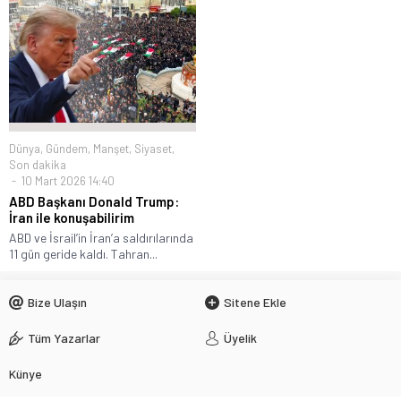
Dünya
,
Gündem
,
Manşet
,
Siyaset
,
Son dakika
10 Mart 2026 14:40
ABD Başkanı Donald Trump:
İran ile konuşabilirim
ABD ve İsrail’in İran’a saldırılarında
11 gün geride kaldı. Tahran...
Bize Ulaşın
Sitene Ekle
Tüm Yazarlar
Üyelik
Künye