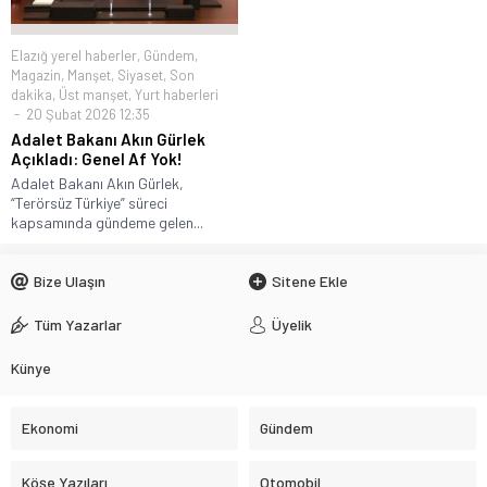
Elazığ yerel haberler
,
Gündem
,
Magazin
,
Manşet
,
Siyaset
,
Son
dakika
,
Üst manşet
,
Yurt haberleri
20 Şubat 2026 12:35
Adalet Bakanı Akın Gürlek
Açıkladı: Genel Af Yok!
Adalet Bakanı Akın Gürlek,
“Terörsüz Türkiye” süreci
kapsamında gündeme gelen...
Bize Ulaşın
Sitene Ekle
Tüm Yazarlar
Üyelik
Künye
Ekonomi
Gündem
Köşe Yazıları
Otomobil