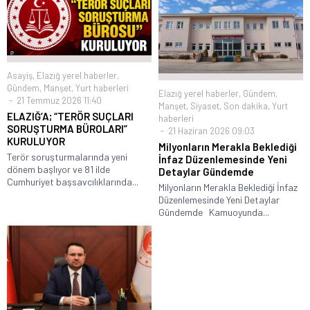
Asayiş
,
Elazığ yerel haberler
,
Gündem
,
Manşet
,
Yurt haberleri
Elazığ yerel haberler
,
Gündem
,
21 Temmuz 2026 11:40
Manşet
,
Siyaset
,
Son dakika
,
Yurt
ELAZIĞ’A; “TERÖR SUÇLARI
haberleri
SORUŞTURMA BÜROLARI”
21 Haziran 2026 09:03
KURULUYOR
Milyonların Merakla Beklediği
Terör soruşturmalarında yeni
İnfaz Düzenlemesinde Yeni
dönem başlıyor ve 81 ilde
Detaylar Gündemde
Cumhuriyet başsavcılıklarında...
Milyonların Merakla Beklediği İnfaz
Düzenlemesinde Yeni Detaylar
Gündemde Kamuoyunda...