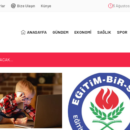
rlar
Bize Ulaşın
Künye
6 Ağustos
ANASAYFA
GÜNDEM
EKONOMİ
SAĞLIK
SPOR
LACAK…
AĞIMLILIĞI
5 YIL OLDU