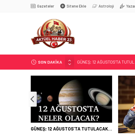
Gazeteler
Sitene Ekle
Astroloji
Yaza
SON DAKİKA
GÜNEŞ; 12 AĞUSTOS’TA TUTU
SOSYAL MEDYANIN KÜÇÜK YAŞ B
EĞİTİMCİLERİN PROMOSYONU 3,
71 KENTTE OPERASYON
TÜRK DÜNYASI BAŞKENTLERİ
GÜNEŞ; 12 AĞUSTOS’TA TUTULACAK…