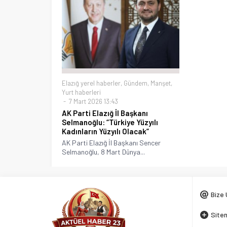
Elazığ yerel haberler
,
Gündem
,
Manşet
,
Yurt haberleri
7 Mart 2026 13:43
AK Parti Elazığ İl Başkanı
Selmanoğlu: “Türkiye Yüzyılı
Kadınların Yüzyılı Olacak”
AK Parti Elazığ İl Başkanı Sencer
Selmanoğlu, 8 Mart Dünya...
Bize 
Siten