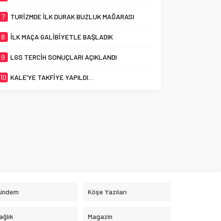
7
TURİZMDE İLK DURAK BUZLUK MAĞARASI
8
İLK MAÇA GALİBİYETLE BAŞLADIK
9
LGS TERCİH SONUÇLARI AÇIKLANDI
10
KALE’YE TAKFİYE YAPILDI…
ündem
Köşe Yazıları
ağlık
Magazin