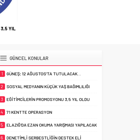
3,5 YIL
GÜNCEL KONULAR
1
GÜNEŞ; 12 AĞUSTOS’TA TUTULACAK…
2
SOSYAL MEDYANIN KÜÇÜK YAŞ BAĞIMLILIĞI
3
EĞİTİMCİLERİN PROMOSYONU 3,5 YIL OLDU
4
71 KENTTE OPERASYON
5
ELAZIĞ’DA EZAN OKUMA YARIŞMASI YAPILACAK
6
DENETİMLİ SERBESTLİĞİN DESTEK ELİ