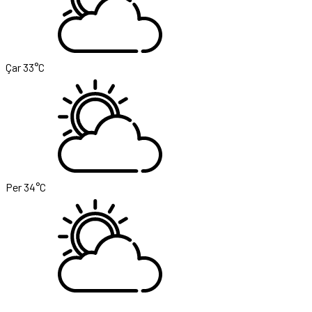
Çar
33°C
Per
34°C