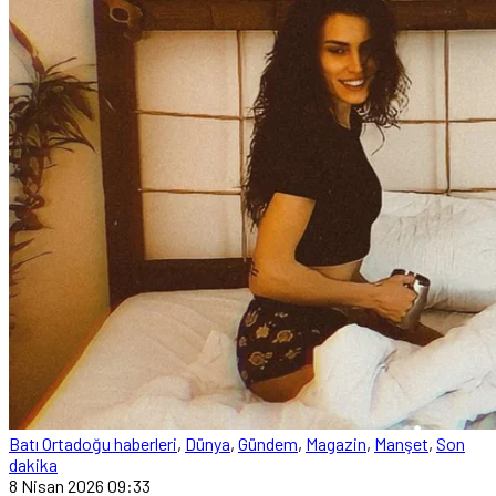
Batı Ortadoğu haberleri
,
Dünya
,
Gündem
,
Magazin
,
Manşet
,
Son
dakika
8 Nisan 2026 09:33