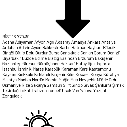
BİST
13.779,39
Adana
Adıyaman
Afyon
Ağrı
Aksaray
Amasya
Ankara
Antalya
Ardahan
Artvin
Aydın
Balıkesir
Bartın
Batman
Bayburt
Bilecik
Bingöl
Bitlis
Bolu
Burdur
Bursa
Çanakkale
Çankırı
Çorum
Denizli
Diyarbakır
Düzce
Edirne
Elazığ
Erzincan
Erzurum
Eskişehir
Gaziantep
Giresun
Gümüşhane
Hakkari
Hatay
Iğdır
Isparta
İstanbul
İzmir
K.Maraş
Karabük
Karaman
Kars
Kastamonu
Kayseri
Kırıkkale
Kırklareli
Kırşehir
Kilis
Kocaeli
Konya
Kütahya
Malatya
Manisa
Mardin
Mersin
Muğla
Muş
Nevşehir
Niğde
Ordu
Osmaniye
Rize
Sakarya
Samsun
Siirt
Sinop
Sivas
Şanlıurfa
Şırnak
Tekirdağ
Tokat
Trabzon
Tunceli
Uşak
Van
Yalova
Yozgat
Zonguldak