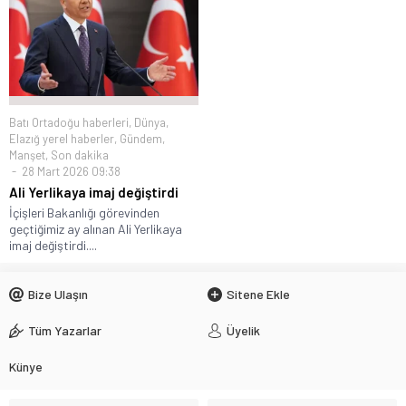
Batı Ortadoğu haberleri
,
Dünya
,
Elazığ yerel haberler
,
Gündem
,
Manşet
,
Son dakika
28 Mart 2026 09:38
Ali Yerlikaya imaj değiştirdi
İçişleri Bakanlığı görevinden
geçtiğimiz ay alınan Ali Yerlikaya
imaj değiştirdi....
Bize Ulaşın
Sitene Ekle
Tüm Yazarlar
Üyelik
Künye