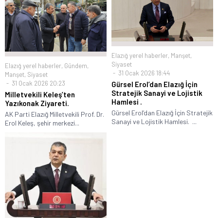
Elazığ yerel haberler
,
Manşet
,
Siyaset
Elazığ yerel haberler
,
Gündem
,
31 Ocak 2026 18:44
Manşet
,
Siyaset
31 Ocak 2026 20:23
Gürsel Erol’dan Elazığ İçin
Stratejik Sanayi ve Lojistik
Milletvekili Keleş’ten
Hamlesi .
Yazıkonak Ziyareti.
Gürsel Erol’dan Elazığ İçin Stratejik
AK Parti Elazığ Milletvekili Prof. Dr.
Sanayi ve Lojistik Hamlesi. ...
Erol Keleş, şehir merkezi...