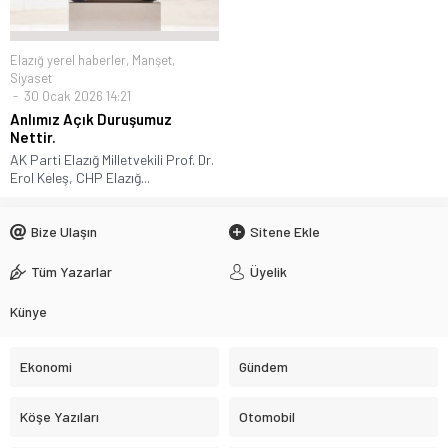
Elazığ yerel haberler
,
Manşet
,
Siyaset
30 Ocak 2026 14:21
Anlımız Açık Duruşumuz
Nettir.
AK Parti Elazığ Milletvekili Prof. Dr.
Erol Keleş, CHP Elazığ...
Bize Ulaşın
Sitene Ekle
Tüm Yazarlar
Üyelik
Künye
Ekonomi
Gündem
Köşe Yazıları
Otomobil