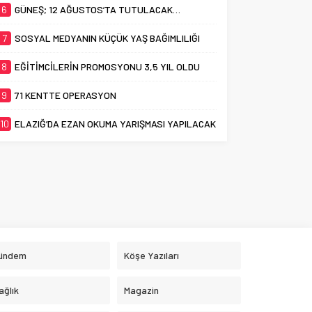
6
GÜNEŞ; 12 AĞUSTOS’TA TUTULACAK…
7
SOSYAL MEDYANIN KÜÇÜK YAŞ BAĞIMLILIĞI
8
EĞİTİMCİLERİN PROMOSYONU 3,5 YIL OLDU
9
71 KENTTE OPERASYON
10
ELAZIĞ’DA EZAN OKUMA YARIŞMASI YAPILACAK
ündem
Köşe Yazıları
ağlık
Magazin