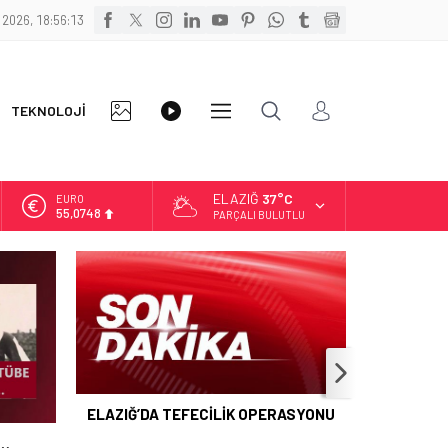
 2026, 18:56:14
FOTO
VİDEO
TEKNOLOJİ
DİĞER
GALERİ
GALERİ
ELAZIĞ
37°C
EURO
55,0748
PARÇALI BULUTLU
ALTIN
6.623,43
BİST
13.785,25
DOLAR
47,7048
ELAZIĞ’DA TEFECİLİK OPERASYONU
İ…