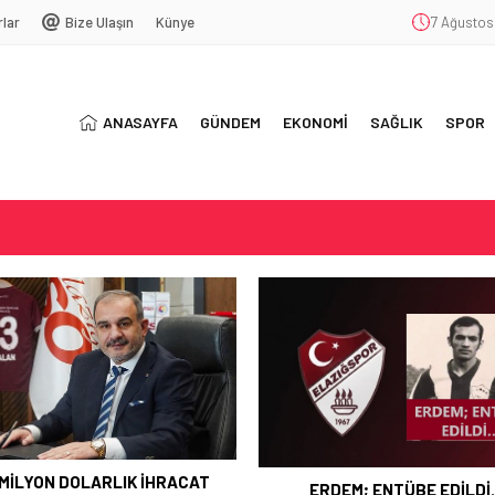
rlar
Bize Ulaşın
Künye
7 Ağustos
ANASAYFA
GÜNDEM
EKONOMİ
SAĞLIK
SPOR
T
SYONU
ŞEKKÜR
 MİLYON DOLARLIK İHRACAT
ERDEM; ENTÜBE EDİLD