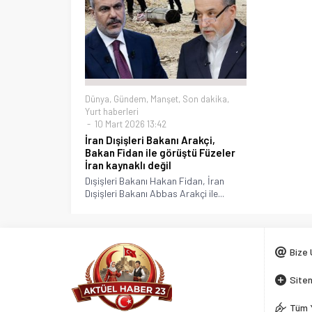
Dünya
,
Gündem
,
Manşet
,
Son dakika
,
Yurt haberleri
10 Mart 2026 13:42
İran Dışişleri Bakanı Arakçi,
Bakan Fidan ile görüştü Füzeler
İran kaynaklı değil
Dışişleri Bakanı Hakan Fidan, İran
Dışişleri Bakanı Abbas Arakçi ile...
Bize 
Siten
Tüm 