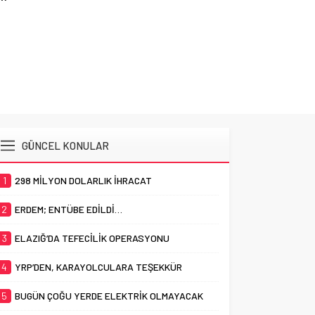
YRP’
GÜNCEL KONULAR
1
298 MİLYON DOLARLIK İHRACAT
2
ERDEM; ENTÜBE EDİLDİ…
3
ELAZIĞ’DA TEFECİLİK OPERASYONU
4
YRP’DEN, KARAYOLCULARA TEŞEKKÜR
5
BUGÜN ÇOĞU YERDE ELEKTRİK OLMAYACAK