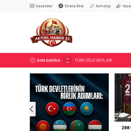
Gazeteler
Sitene Ekle
Astroloji
Yaza
SON DAKİKA
TÜRK OĞUZ BOYLARI
298 MİLYON DOLARLIK İHRACA
ERDEM; ENTÜBE EDİLDİ…
ELAZIĞ’DA TEFECİLİK OPERA
YRP’DEN, KARAYOLCULARA TE
298