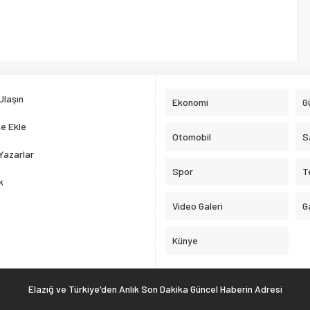
Ulaşın
Ekonomi
G
e Ekle
Otomobil
S
Yazarlar
Spor
T
k
Video Galeri
G
Künye
Elazığ ve Türkiye'den Anlık Son Dakika Güncel Haberin Adresi