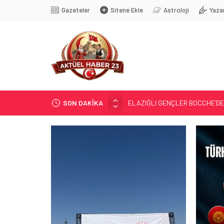
Gazeteler
Sitene Ekle
Astroloji
Yaza
SON DAKİKA
ELAZIĞLI GENÇLER BOCCHE’DE 
TÜRK OĞUZ BOYLARI
298 MİLYON DOLARLIK İHRACA
ERDEM; ENTÜBE EDİLDİ…
ELAZIĞ’DA TEFECİLİK OPERA