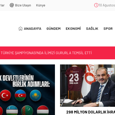
rlar
Bize Ulaşın
Künye
10 Ağustos 
ANASAYFA
GÜNDEM
EKONOMİ
SAĞLIK
SPOR
TÜRKİYE ŞAMPİYONASI’NDA İLİMİZİ GURURLA TEMSİL ETTİ
T
SYONU
298 MİLYON DOLARLIK İHR