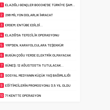
1
ELAZIĞLI GENÇLER BOCCHE’DE TÜRKİYE ŞAMPİYONASI’NDA İLİMİZİ GURURLA TEMSİL ETTİ
2
298 MİLYON DOLARLIK İHRACAT
3
ERDEM; ENTÜBE EDİLDİ…
4
ELAZIĞ’DA TEFECİLİK OPERASYONU
5
YRP’DEN, KARAYOLCULARA TEŞEKKÜR
6
BUGÜN ÇOĞU YERDE ELEKTRİK OLMAYACAK
7
GÜNEŞ; 12 AĞUSTOS’TA TUTULACAK…
8
SOSYAL MEDYANIN KÜÇÜK YAŞ BAĞIMLILIĞI
9
EĞİTİMCİLERİN PROMOSYONU 3,5 YIL OLDU
10
71 KENTTE OPERASYON