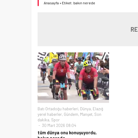
Anasayfa
»
Etiket: bakın nerede
RE
Batı Ortadoğu haberleri
,
Dünya
,
Elazığ
yerel haberler
,
Gündem
,
Manşet
,
Son
dakika
,
Spor
30 Mart 2026 08:04
tüm dünya onu konuşuyordu,