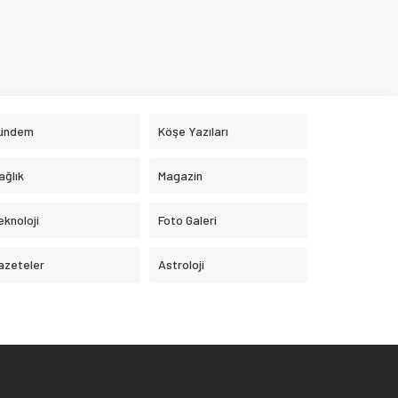
ündem
Köşe Yazıları
ağlık
Magazin
eknoloji
Foto Galeri
azeteler
Astroloji