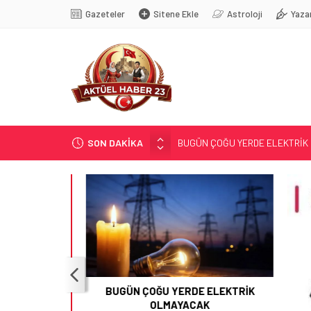
Gazeteler
Sitene Ekle
Astroloji
Yaza
SON DAKİKA
BUGÜN ÇOĞU YERDE ELEKTRİK
BİR OPERASYON VAR BU GECE
GÜNEŞ; 12 AĞUSTOS’TA TUTU
SOSYAL MEDYANIN KÜÇÜK YAŞ B
YRP’DEN, KARAYOLCULARA TE
BUGÜN ÇOĞU YERDE ELEKTRİK
OLMAYACAK