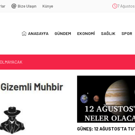
rlar
Bize Ulaşın
Künye
7 Ağustos
ANASAYFA
GÜNDEM
EKONOMİ
SAĞLIK
SPOR
 OLMAYACAK
LACAK…
AĞIMLILIĞI
ŞEKKÜR
GÜNEŞ; 12 AĞUSTOS’TA TUT