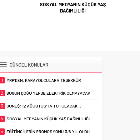
SOSYAL MEDYANIN KÜÇÜK YAŞ
BAĞIMLILIĞI
EĞİTİMCİL
GÜNCEL KONULAR
1
YRP’DEN, KARAYOLCULARA TEŞEKKÜR
2
BUGÜN ÇOĞU YERDE ELEKTRİK OLMAYACAK
3
GÜNEŞ; 12 AĞUSTOS’TA TUTULACAK…
4
SOSYAL MEDYANIN KÜÇÜK YAŞ BAĞIMLILIĞI
5
EĞİTİMCİLERİN PROMOSYONU 3,5 YIL OLDU