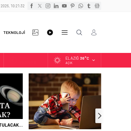
 2026, 10:21:33
FOTO
VİDEO
TEKNOLOJİ
DİĞER
GALERİ
GALERİ
ELAZIĞ
36°C
ALTIN
6.543,59
AÇIK
BİST
13.798,82
DOLAR
47,7010
EURO
55,0063
ULACAK…