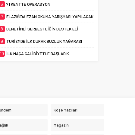
6
71 KENTTE OPERASYON
7
ELAZIĞ’DA EZAN OKUMA YARIŞMASI YAPILACAK
8
DENETİMLİ SERBESTLİĞİN DESTEK ELİ
9
TURİZMDE İLK DURAK BUZLUK MAĞARASI
10
İLK MAÇA GALİBİYETLE BAŞLADIK
ündem
Köşe Yazıları
ağlık
Magazin