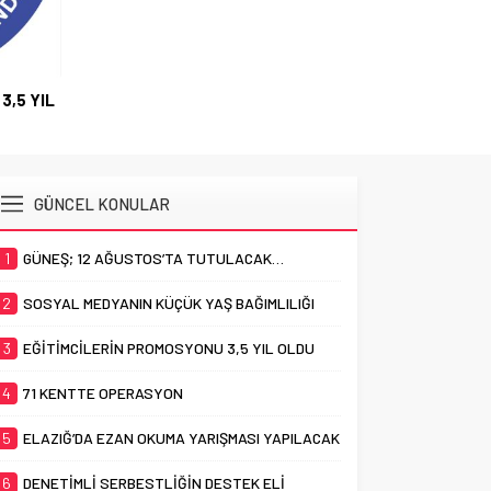
3,5 YIL
GÜNCEL KONULAR
1
GÜNEŞ; 12 AĞUSTOS’TA TUTULACAK…
2
SOSYAL MEDYANIN KÜÇÜK YAŞ BAĞIMLILIĞI
3
EĞİTİMCİLERİN PROMOSYONU 3,5 YIL OLDU
4
71 KENTTE OPERASYON
5
ELAZIĞ’DA EZAN OKUMA YARIŞMASI YAPILACAK
6
DENETİMLİ SERBESTLİĞİN DESTEK ELİ