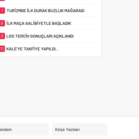
7
TURİZMDE İLK DURAK BUZLUK MAĞARASI
8
İLK MAÇA GALİBİYETLE BAŞLADIK
9
LGS TERCİH SONUÇLARI AÇIKLANDI
10
KALE’YE TAKFİYE YAPILDI…
ündem
Köşe Yazıları