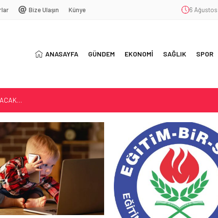
rlar
Bize Ulaşın
Künye
6 Ağustos
ANASAYFA
GÜNDEM
EKONOMİ
SAĞLIK
SPOR
LACAK…
AĞIMLILIĞI
5 YIL OLDU