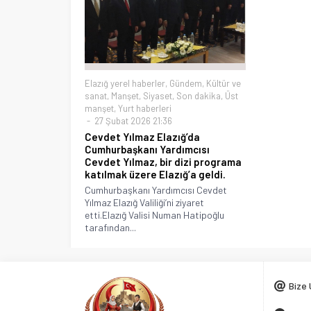
Elazığ yerel haberler
,
Gündem
,
Kültür ve
sanat
,
Manşet
,
Siyaset
,
Son dakika
,
Üst
manşet
,
Yurt haberleri
27 Şubat 2026 21:36
Cevdet Yılmaz Elazığ’da
Cumhurbaşkanı Yardımcısı
Cevdet Yılmaz, bir dizi programa
katılmak üzere Elazığ’a geldi.
Cumhurbaşkanı Yardımcısı Cevdet
Yılmaz Elazığ Valiliği’ni ziyaret
etti.Elazığ Valisi Numan Hatipoğlu
tarafından...
Bize 