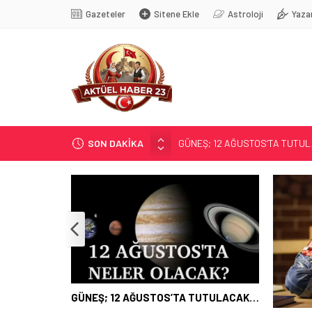
Gazeteler
Sitene Ekle
Astroloji
Yaza
SON DAKİKA
GÜNEŞ; 12 AĞUSTOS’TA TUTU
SOSYAL MEDYANIN KÜÇÜK YAŞ B
EĞİTİMCİLERİN PROMOSYONU 3,
71 KENTTE OPERASYON
TÜRK DÜNYASI BAŞKENTLERİ
GÜNEŞ; 12 AĞUSTOS’TA TUTULACAK…