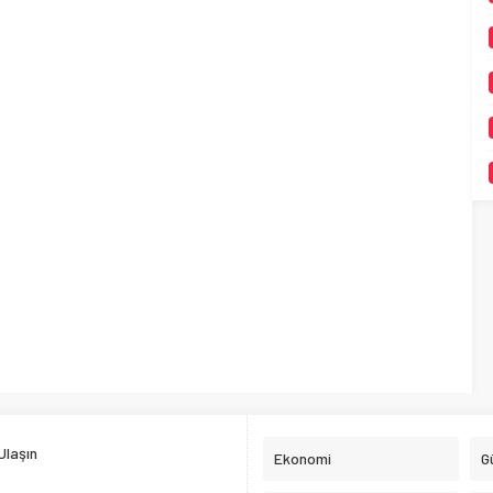
Ulaşın
Ekonomi
G