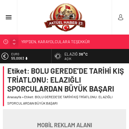
YRP’DEN, KARAYOLCULARA TEŞEKKÜR
BUGÜN ÇOĞU YERDE ELEKTRİK OLMAYACAK
ELAZIĞ
36°C
EURO
55,0063
BİR OPERASYON VAR BU GECE
AÇIK
GÜNEŞ; 12 AĞUSTOS’TA TUTULACAK…
Etiket:
BOLU GEREDE’DE TARİHİ KIŞ
ALTIN
6.543,59
SOSYAL MEDYANIN KÜÇÜK YAŞ BAĞIMLILIĞI
TRİATLONU: ELAZIĞLI
BİST
SPORCULARDAN BÜYÜK BAŞARI
13.798,82
Anasayfa
»
Etiket: BOLU GEREDE’DE TARİHİ KIŞ TRİATLONU: ELAZIĞLI
DOLAR
47,7010
SPORCULARDAN BÜYÜK BAŞARI
MOBİL REKLAM ALANI