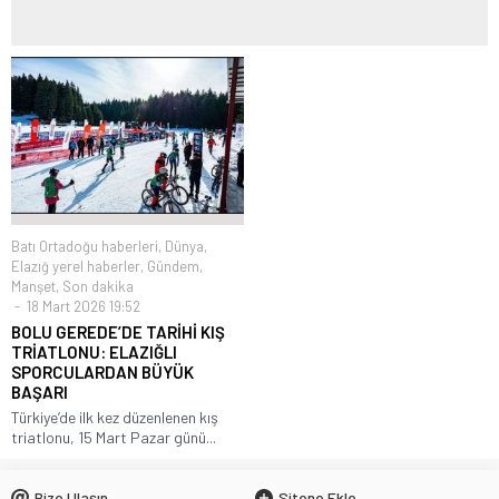
Batı Ortadoğu haberleri
,
Dünya
,
Elazığ yerel haberler
,
Gündem
,
Manşet
,
Son dakika
18 Mart 2026 19:52
BOLU GEREDE’DE TARİHİ KIŞ
TRİATLONU: ELAZIĞLI
SPORCULARDAN BÜYÜK
BAŞARI
Türkiye’de ilk kez düzenlenen kış
triatlonu, 15 Mart Pazar günü...
Bize Ulaşın
Sitene Ekle