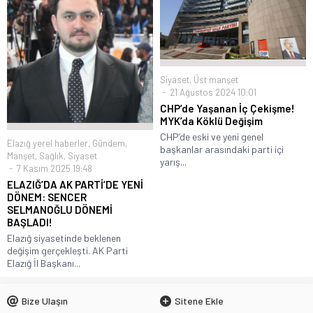
Siyaset
,
Üst manşet
21 Ağustos 2024 10:01
CHP’de Yaşanan İç Çekişme!
MYK’da Köklü Değişim
CHP’de eski ve yeni genel
Elazığ yerel haberler
,
Gündem
,
başkanlar arasındaki parti içi
Manşet
,
Sağlık
,
Siyaset
yarış...
7 Kasım 2025 19:48
ELAZIĞ’DA AK PARTİ’DE YENİ
DÖNEM: SENCER
SELMANOĞLU DÖNEMİ
BAŞLADI!
Elazığ siyasetinde beklenen
değişim gerçekleşti. AK Parti
Elazığ İl Başkanı...
Bize Ulaşın
Sitene Ekle