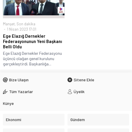
Manşet
,
Son dakika
1 Nisan 2023 17:01
Ege Elazığ Dernekler
Federasyonunun Yeni Başkanı
Belli Oldu
Ege Elazığ Dernekler Federasyonu
üçüncü olağan genel kurulunu
gerçekleştirdi. Başkanlığa...
Bize Ulaşın
Sitene Ekle
Tüm Yazarlar
Üyelik
Künye
Ekonomi
Gündem