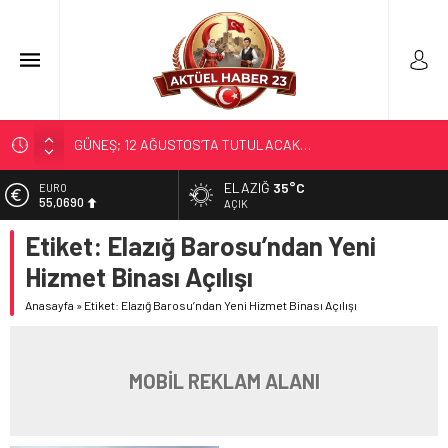
GÜNEŞ; 12 AĞUSTOS’TA TUTULACAK…
SOSYAL MEDYANIN KÜÇÜK YAŞ BAĞIMLILIĞI
ELAZIĞ
35°C
EURO
55,0690
EĞİTİMCİLERİN PROMOSYONU 3,5 YIL OLDU
AÇIK
71 KENTTE OPERASYON
Etiket:
Elazığ Barosu’ndan Yeni
ALTIN
6.525,39
TÜRK DÜNYASI BAŞKENTLERİ
Hizmet Binası Açılışı
BİST
13.788,73
Anasayfa
»
Etiket: Elazığ Barosu’ndan Yeni Hizmet Binası Açılışı
DOLAR
47,5954
MOBİL REKLAM ALANI