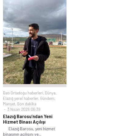
Batı Ortadoğu haberleri
,
Dünya
,
Elazığ yerel haberler
,
Gündem
,
Manşet
,
Son dakika
3 Nisan 2026 06:39
Elazığ Barosu’ndan Yeni
Hizmet Binası Açılışı
Elazığ Barosu, yeni hizmet
binasının açılışını ve...