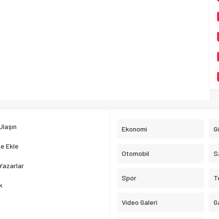
Ulaşın
Ekonomi
G
e Ekle
Otomobil
S
Yazarlar
Spor
T
k
Video Galeri
G