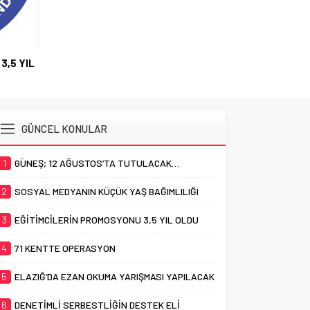
3,5 YIL
GÜNCEL KONULAR
1
GÜNEŞ; 12 AĞUSTOS’TA TUTULACAK…
2
SOSYAL MEDYANIN KÜÇÜK YAŞ BAĞIMLILIĞI
3
EĞİTİMCİLERİN PROMOSYONU 3,5 YIL OLDU
4
71 KENTTE OPERASYON
5
ELAZIĞ’DA EZAN OKUMA YARIŞMASI YAPILACAK
6
DENETİMLİ SERBESTLİĞİN DESTEK ELİ