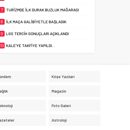
7
TURİZMDE İLK DURAK BUZLUK MAĞARASI
8
İLK MAÇA GALİBİYETLE BAŞLADIK
9
LGS TERCİH SONUÇLARI AÇIKLANDI
10
KALE’YE TAKFİYE YAPILDI…
ündem
Köşe Yazıları
ağlık
Magazin
eknoloji
Foto Galeri
azeteler
Astroloji