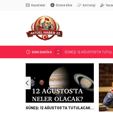
Gazeteler
Sitene Ekle
Astroloji
Yaza
SON DAKİKA
GÜNEŞ; 12 AĞUSTOS’TA TUTU
SOSYAL MEDYANIN KÜÇÜK YAŞ B
EĞİTİMCİLERİN PROMOSYONU 3,
71 KENTTE OPERASYON
TÜRK DÜNYASI BAŞKENTLERİ
GÜNEŞ; 12 AĞUSTOS’TA TUTULACAK…