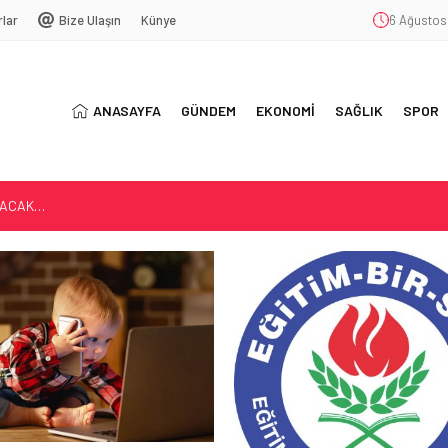
rlar
Bize Ulaşın
Künye
6 Ağustos
ANASAYFA
GÜNDEM
EKONOMİ
SAĞLIK
SPOR
LACAK…
AĞIMLILIĞI
5 YIL OLDU