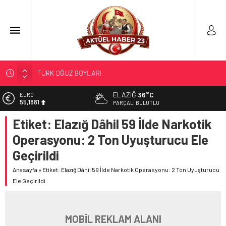
TÜRK OĞUZ BOYLARI
298 MİLYON DOLARLIK İHRACAT
ELAZIĞ
36°C
EURO
55,1881
ERDEM; ENTÜBE EDİLDİ…
PARÇALI BULUTLU
ELAZIĞ’DA TEFECİLİK OPERASYONU
Etiket:
Elazığ Dâhil 59 İlde Narkotik
ALTIN
6.660,55
YRP’DEN, KARAYOLCULARA TEŞEKKÜR
Operasyonu: 2 Ton Uyuşturucu Ele
BİST
Geçirildi
13.779,39
Anasayfa
»
Etiket: Elazığ Dâhil 59 İlde Narkotik Operasyonu: 2 Ton Uyuşturucu
DOLAR
47,7111
Ele Geçirildi
MOBİL REKLAM ALANI