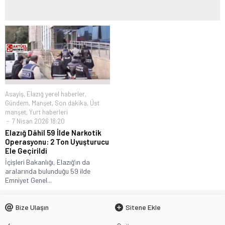
Asayiş
,
Elazığ yerel haberler
,
Gündem
,
Manşet
,
Son dakika
,
Üst
manşet
,
Yurt haberleri
7 Nisan 2026 18:20
Elazığ Dâhil 59 İlde Narkotik
Operasyonu: 2 Ton Uyuşturucu
Ele Geçirildi
İçişleri Bakanlığı, Elazığ’ın da
aralarında bulunduğu 59 ilde
Emniyet Genel...
Bize Ulaşın
Sitene Ekle