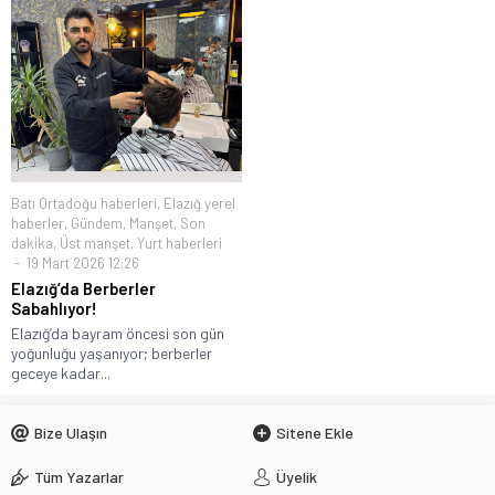
Batı Ortadoğu haberleri
,
Elazığ yerel
haberler
,
Gündem
,
Manşet
,
Son
dakika
,
Üst manşet
,
Yurt haberleri
19 Mart 2026 12:26
Elazığ’da Berberler
Sabahlıyor!
Elazığ’da bayram öncesi son gün
yoğunluğu yaşanıyor; berberler
geceye kadar...
Bize Ulaşın
Sitene Ekle
Tüm Yazarlar
Üyelik