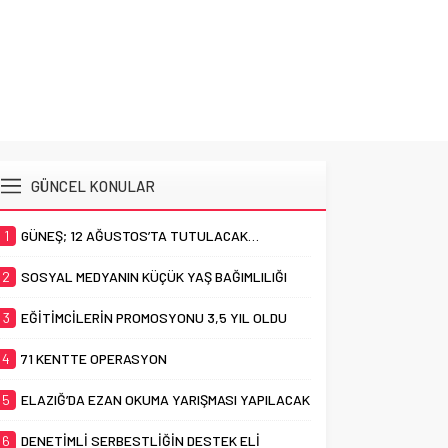
ELAZIĞ’D
GÜNCEL KONULAR
1
GÜNEŞ; 12 AĞUSTOS’TA TUTULACAK…
2
SOSYAL MEDYANIN KÜÇÜK YAŞ BAĞIMLILIĞI
3
EĞİTİMCİLERİN PROMOSYONU 3,5 YIL OLDU
4
71 KENTTE OPERASYON
5
ELAZIĞ’DA EZAN OKUMA YARIŞMASI YAPILACAK
6
DENETİMLİ SERBESTLİĞİN DESTEK ELİ