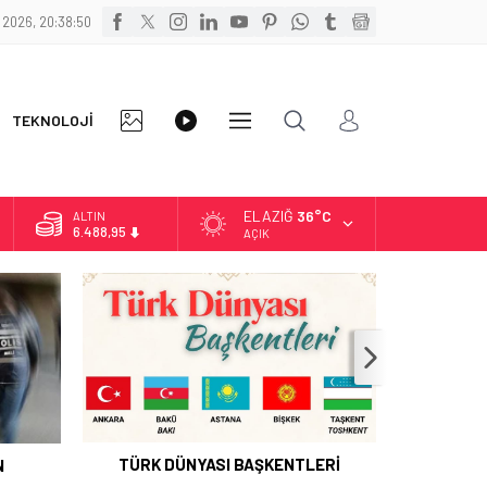
 2026, 20:38:51
FOTO
VİDEO
TEKNOLOJİ
DİĞER
GALERİ
GALERİ
ELAZIĞ
36°C
ALTIN
6.488,95
AÇIK
BİST
13.798,82
DOLAR
47,5939
EURO
54,9646
TÜRK DÜNYASI BAŞKENTLERİ
N