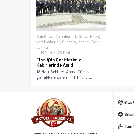
Batı Ortadoğu haberleri
,
Dünya
,
Elazığ
yerel haberler
,
Gündem
,
Manşet
,
Son
dakika
18 Mart 2026 14:40
Elazığ’da Şehitlerimiz
Kabirlerinde Anıldı
18 Mart Şehitleri Anma Günü ve
Çanakkale Zaferi’nin 111’inci yıl...
Bize 
Siten
Tüm 
Elazığ ve Türkiye'den Anlık Son Dakika