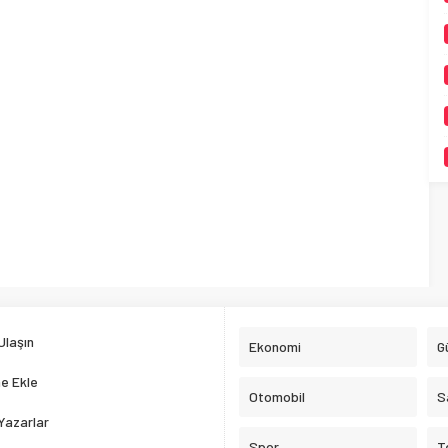
Ulaşın
Ekonomi
G
e Ekle
Otomobil
S
Yazarlar
Spor
T