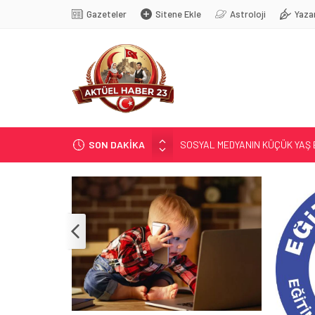
Gazeteler
Sitene Ekle
Astroloji
Yaza
SON DAKİKA
SOSYAL MEDYANIN KÜÇÜK YAŞ B
EĞİTİMCİLERİN PROMOSYONU 3,
71 KENTTE OPERASYON
TÜRK DÜNYASI BAŞKENTLERİ
GÜNEŞ; 12 AĞUSTOS’TA TUTU
TUTULACAK…