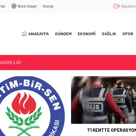
rlar
Bize Ulaşın
Künye
6 Ağustos
ANASAYFA
GÜNDEM
EKONOMİ
SAĞLIK
SPOR
AĞIMLILIĞI
5 YIL OLDU
LACAK…
71 KENTTE OPERASYO