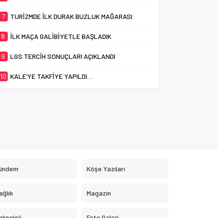
7
TURİZMDE İLK DURAK BUZLUK MAĞARASI
8
İLK MAÇA GALİBİYETLE BAŞLADIK
9
LGS TERCİH SONUÇLARI AÇIKLANDI
10
KALE’YE TAKFİYE YAPILDI…
ündem
Köşe Yazıları
ağlık
Magazin
eknoloji
Foto Galeri