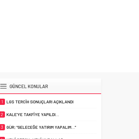
SON T
GÜNCEL KONULAR
1
LGS TERCİH SONUÇLARI AÇIKLANDI
2
KALE’YE TAKFİYE YAPILDI…
3
GÜR; ”GELECEĞE YATIRIM YAPALIM…”