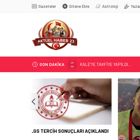
Gazeteler
Sitene Ekle
Astroloji
Yaza
SON DAKİKA
KALE’YE TAKFİYE YAPILDI…
GÜR; ”GELECEĞE YATIRIM YAPA
YENİ SEZON; YENİ KURALLAR…
MASÖRLÜK KURSU AÇILACAK
LGS TERCİH SONUÇLARI AÇIK
GÜR; ”
AÇIKLANDI