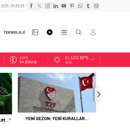
 2026, 06:39:29
FOTO
VİDEO
TEKNOLOJİ
DİĞER
GALERİ
GALERİ
ELAZIĞ
37°C
ALTIN
6.378,93
AÇIK
BİST
13.726,39
DOLAR
47,5774
EURO
54,9369
LAR…
MASÖRLÜK KURSU AÇILACAK