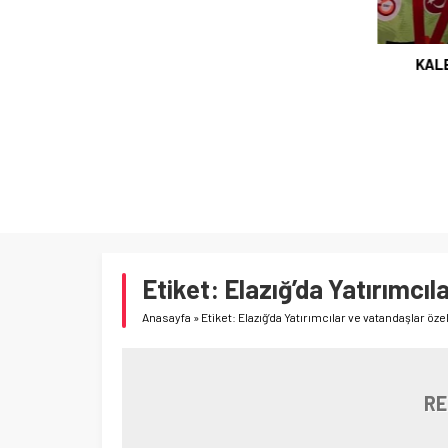
KALE’YE TAKFİYE YAPILDI…
Etiket:
Elazığ’da Yatırımcıl
Anasayfa
»
Etiket: Elazığ’da Yatırımcılar ve vatandaşlar özel
RE