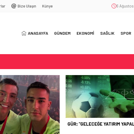
rlar
Bize Ulaşın
Künye
6 Ağustos
ANASAYFA
GÜNDEM
EKONOMİ
SAĞLIK
SPOR
LIM…”
LANDI
YENİ SEZON; YENİ KURAL
GELECEĞE YATIRIM YAPALIM…”