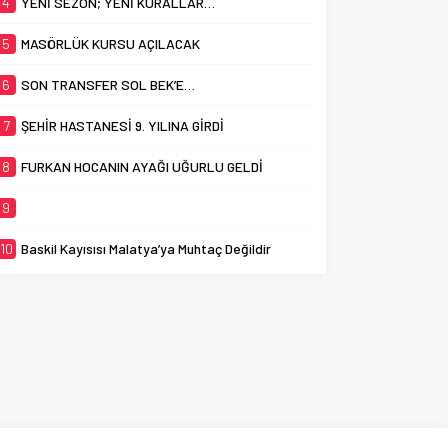
4
YENİ SEZON; YENİ KURALLAR…
5
MASÖRLÜK KURSU AÇILACAK
6
SON TRANSFER SOL BEK’E…
7
ŞEHİR HASTANESİ 9. YILINA GİRDİ
8
FURKAN HOCANIN AYAĞI UĞURLU GELDİ
9
10
Baskil Kayısısı Malatya’ya Muhtaç Değildir