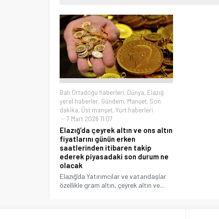
Batı Ortadoğu haberleri
,
Dünya
,
Elazığ
yerel haberler
,
Gündem
,
Manşet
,
Son
dakika
,
Üst manşet
,
Yurt haberleri
7 Mart 2026 11:07
Elazığ’da çeyrek altın ve ons altın
fiyatlarını günün erken
saatlerinden itibaren takip
ederek piyasadaki son durum ne
olacak
Elazığ’da Yatırımcılar ve vatandaşlar
özellikle gram altın, çeyrek altın ve...