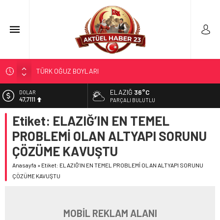
TÜRK OĞUZ BOYLARI
298 MİLYON DOLARLIK İHRACAT
ELAZIĞ
36°C
DOLAR
47,7111
ERDEM; ENTÜBE EDİLDİ…
PARÇALI BULUTLU
ELAZIĞ’DA TEFECİLİK OPERASYONU
Etiket:
ELAZIĞ’IN EN TEMEL
EURO
55,1881
YRP’DEN, KARAYOLCULARA TEŞEKKÜR
PROBLEMİ OLAN ALTYAPI SORUNU
ALTIN
ÇÖZÜME KAVUŞTU
6.660,55
Anasayfa
»
Etiket: ELAZIĞ’IN EN TEMEL PROBLEMİ OLAN ALTYAPI SORUNU
BİST
13.779,39
ÇÖZÜME KAVUŞTU
MOBİL REKLAM ALANI