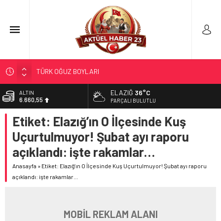
TÜRK OĞUZ BOYLARI
298 MİLYON DOLARLIK İHRACAT
ELAZIĞ
36°C
ALTIN
6.660,55
ERDEM; ENTÜBE EDİLDİ…
PARÇALI BULUTLU
ELAZIĞ’DA TEFECİLİK OPERASYONU
Etiket:
Elazığ’ın O İlçesinde Kuş
BİST
13.779,39
ELAZIĞLI GENÇLER BOCCHE’DE TÜRKİYE
Uçurtulmuyor! Şubat ayı raporu
ŞAMPİYONASI’NDA İLİMİZİ GURURLA TEMSİL ETTİ
DOLAR
açıklandı: işte rakamlar…
47,7111
Anasayfa
»
Etiket: Elazığ’ın O İlçesinde Kuş Uçurtulmuyor! Şubat ayı raporu
EURO
55,1881
açıklandı: işte rakamlar…
MOBİL REKLAM ALANI