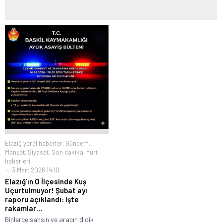
Elazığ yerel haberler
,
Gündem
,
Manşet
,
Siyaset
,
Son dakika
,
Yurt
haberleri
3 Mart 2026 14:10
Elazığ’ın O İlçesinde Kuş
Uçurtulmuyor! Şubat ayı
raporu açıklandı: işte
rakamlar…
Binlerce şahsın ve aracın didik