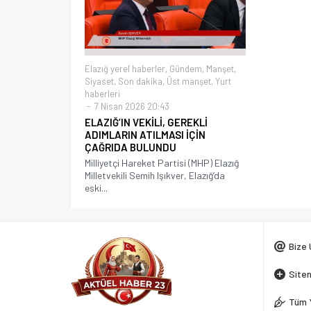
Elazığ yerel haberler
,
Gündem
,
Manşet
,
Siyaset
,
Son dakika
,
Üst manşet
,
Yurt
haberleri
7 Nisan 2026 20:43
ELAZIĞ’IN VEKİLİ, GEREKLİ
ADIMLARIN ATILMASI İÇİN
ÇAĞRIDA BULUNDU
Milliyetçi Hareket Partisi (MHP) Elazığ
Milletvekili Semih Işıkver, Elazığ’da
eski...
Bize 
Siten
Tüm 