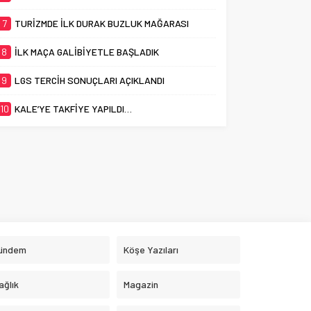
7
TURİZMDE İLK DURAK BUZLUK MAĞARASI
8
İLK MAÇA GALİBİYETLE BAŞLADIK
9
LGS TERCİH SONUÇLARI AÇIKLANDI
10
KALE’YE TAKFİYE YAPILDI…
ündem
Köşe Yazıları
ağlık
Magazin