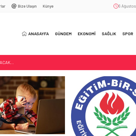
rlar
Bize Ulaşın
Künye
6 Ağustos
ANASAYFA
GÜNDEM
EKONOMİ
SAĞLIK
SPOR
LACAK…
AĞIMLILIĞI
5 YIL OLDU