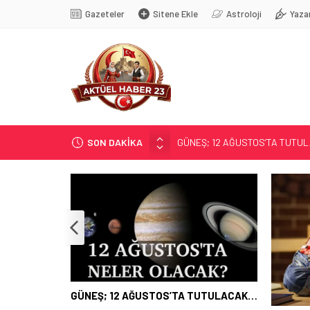
Gazeteler
Sitene Ekle
Astroloji
Yaza
SON DAKİKA
GÜNEŞ; 12 AĞUSTOS’TA TUTU
SOSYAL MEDYANIN KÜÇÜK YAŞ B
EĞİTİMCİLERİN PROMOSYONU 3,
71 KENTTE OPERASYON
TÜRK DÜNYASI BAŞKENTLERİ
GÜNEŞ; 12 AĞUSTOS’TA TUTULACAK…