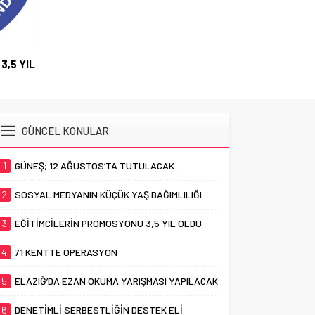
3,5 YIL
GÜNCEL KONULAR
1
GÜNEŞ; 12 AĞUSTOS’TA TUTULACAK…
2
SOSYAL MEDYANIN KÜÇÜK YAŞ BAĞIMLILIĞI
3
EĞİTİMCİLERİN PROMOSYONU 3,5 YIL OLDU
4
71 KENTTE OPERASYON
5
ELAZIĞ’DA EZAN OKUMA YARIŞMASI YAPILACAK
6
DENETİMLİ SERBESTLİĞİN DESTEK ELİ