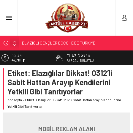
ELAZIĞLI GENÇLER BOCCHE’DE TÜRKİYE
ŞAMPİYONASI’NDA İLİMİZİ GURURLA TEMSİL ETTİ
ELAZIĞ
37°C
DOLAR
TÜRK OĞUZ BOYLARI
47,7111
PARÇALI BULUTLU
298 MİLYON DOLARLIK İHRACAT
Etiket:
Elazığlılar Dikkat! 0312’li
EURO
55,1881
ERDEM; ENTÜBE EDİLDİ…
Sabit Hattan Arayıp Kendilerini
ELAZIĞ’DA TEFECİLİK OPERASYONU
ALTIN
Yetkili Gibi Tanıtıyorlar
6.660,55
Anasayfa
»
Etiket: Elazığlılar Dikkat! 0312’li Sabit Hattan Arayıp Kendilerini
BİST
13.779,39
Yetkili Gibi Tanıtıyorlar
MOBİL REKLAM ALANI