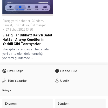
Elazığ yerel haberler
,
Gündem
,
Manşet
,
Son dakika
,
Üst manşet
27 Şubat 2026 13:50
Elazığlılar Dikkat! 0312’li Sabit
Hattan Arayıp Kendilerini
Yetkili Gibi Tanıtıyorlar
Elazığ’da vatandaşları hedef alan
yeni bir telefon dolandırıcılığı
yöntemi gündemde....
Bize Ulaşın
Sitene Ekle
Tüm Yazarlar
Üyelik
Künye
Ekonomi
Gündem