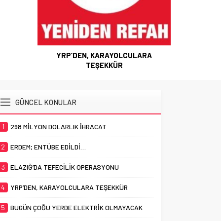
YRP’DEN, KARAYOLCULARA
TEŞEKKÜR
GÜNCEL KONULAR
1
298 MİLYON DOLARLIK İHRACAT
2
ERDEM; ENTÜBE EDİLDİ…
3
ELAZIĞ’DA TEFECİLİK OPERASYONU
4
YRP’DEN, KARAYOLCULARA TEŞEKKÜR
5
BUGÜN ÇOĞU YERDE ELEKTRİK OLMAYACAK