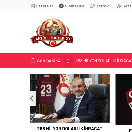
Gazeteler
Sitene Ekle
Astroloji
Yaza
SON DAKİKA
298 MİLYON DOLARLIK İHRACA
ERDEM; ENTÜBE EDİLDİ…
ELAZIĞ’DA TEFECİLİK OPERA
YRP’DEN, KARAYOLCULARA TE
BUGÜN ÇOĞU YERDE ELEKTRİK
298 MİLYON DOLARLIK İHRACAT
E