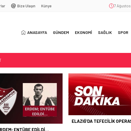
rlar
Bize Ulaşın
Künye
7 Ağustos
ANASAYFA
GÜNDEM
EKONOMİ
SAĞLIK
SPOR
T
SYONU
ŞEKKÜR
 OLMAYACAK
ELAZIĞ’DA TEFECİLİK OPER
RDEM; ENTÜBE EDİLDİ…