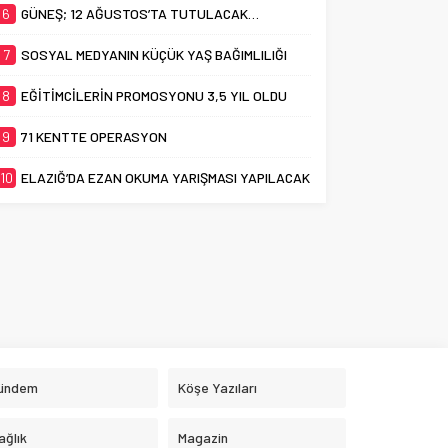
6
GÜNEŞ; 12 AĞUSTOS’TA TUTULACAK…
7
SOSYAL MEDYANIN KÜÇÜK YAŞ BAĞIMLILIĞI
8
EĞİTİMCİLERİN PROMOSYONU 3,5 YIL OLDU
9
71 KENTTE OPERASYON
10
ELAZIĞ’DA EZAN OKUMA YARIŞMASI YAPILACAK
ündem
Köşe Yazıları
ağlık
Magazin