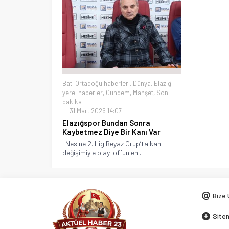
Batı Ortadoğu haberleri
,
Dünya
,
Elazığ
yerel haberler
,
Gündem
,
Manşet
,
Son
dakika
31 Mart 2026 14:07
Elazığspor Bundan Sonra
Kaybetmez Diye Bir Kanı Var
Nesine 2. Lig Beyaz Grup’ta kan
değişimiyle play-offun en...
Bize 
Siten