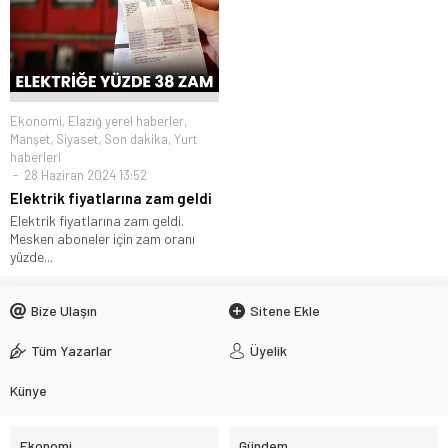
Ekonomi
,
Elazığ yerel haberler
,
Manşet
,
Siyaset
,
Son dakika
,
Yurt
haberleri
28 Haziran 2024 13:52
Elektrik fiyatlarına zam geldi
Elektrik fiyatlarına zam geldi.
Mesken aboneler için zam oranı
yüzde...
Bize Ulaşın
Sitene Ekle
Tüm Yazarlar
Üyelik
Künye
Ekonomi
Gündem