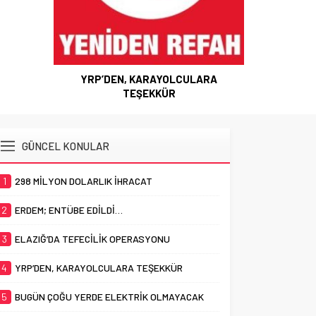
YRP’DEN, KARAYOLCULARA
TEŞEKKÜR
GÜNCEL KONULAR
1
298 MİLYON DOLARLIK İHRACAT
2
ERDEM; ENTÜBE EDİLDİ…
3
ELAZIĞ’DA TEFECİLİK OPERASYONU
4
YRP’DEN, KARAYOLCULARA TEŞEKKÜR
5
BUGÜN ÇOĞU YERDE ELEKTRİK OLMAYACAK