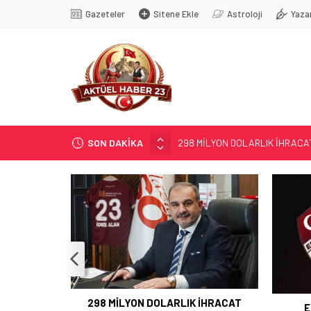
Gazeteler
Sitene Ekle
Astroloji
Yaza
SON DAKİKA
298 MİLYON DOLARLIK İHRACA
ERDEM; ENTÜBE EDİLDİ…
ELAZIĞ’DA TEFECİLİK OPERA
YRP’DEN, KARAYOLCULARA TE
TÜRK OĞUZ BOYLARI
298 MİLYON DOLARLIK İHRACAT
E