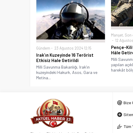
Manşet
,
Son 
12 Ağustos
Pençe-Kilit
Gündem
23 Ağustos 2024 12:15
Hâle Getir
Irak’ın Kuzeyinde 16 Terörist
Milli Savunm
Etkisiz Hale Getirildi
yapılan açık
Milli Savunma Bakanlığı, Irak’ın
harekât bölg
kuzeyindeki Hakurk, Asos, Gara ve
Metina...
Bize 
Siten
Tüm 