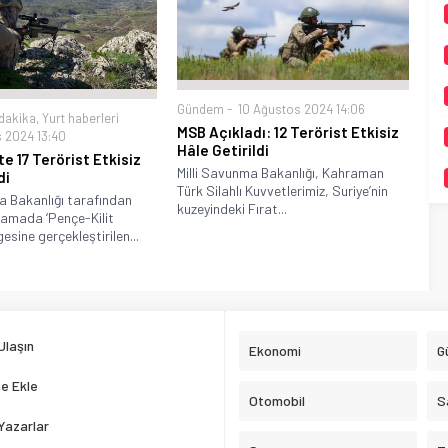
Gündem
10 Ağustos 2024 14:06
dakika
,
Yurt haberleri
MSB Açıkladı: 12 Terörist Etkisiz
 2024 13:40
Hâle Getirildi
e 17 Terörist Etkisiz
Milli Savunma Bakanlığı, Kahraman
di
Türk Silahlı Kuvvetlerimiz, Suriye’nin
a Bakanlığı tarafından
kuzeyindeki Fırat...
lamada ‘Pençe-Kilit
esine gerçekleştirilen...
Ulaşın
Ekonomi
G
e Ekle
Otomobil
S
Yazarlar