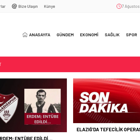
rlar
Bize Ulaşın
Künye
7 Ağustos
ANASAYFA
GÜNDEM
EKONOMİ
SAĞLIK
SPOR
T
SYONU
ŞEKKÜR
ELAZIĞ’DA TEFECİLİK OPER
RDEM; ENTÜBE EDİLDİ…