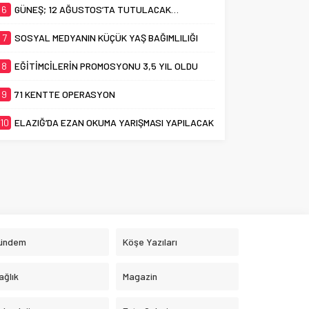
6
GÜNEŞ; 12 AĞUSTOS’TA TUTULACAK…
7
SOSYAL MEDYANIN KÜÇÜK YAŞ BAĞIMLILIĞI
8
EĞİTİMCİLERİN PROMOSYONU 3,5 YIL OLDU
9
71 KENTTE OPERASYON
10
ELAZIĞ’DA EZAN OKUMA YARIŞMASI YAPILACAK
ündem
Köşe Yazıları
ağlık
Magazin