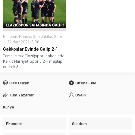
Gündem
,
Manşet
,
Son dakika
,
Spor
24 Mart 2024 16:06
Gakkoşlar Evinde Galip 2-1
Temsilcimiz Elazığspor, sahasında
Kelkit Hürriyet Spor’u 2-1 mağlup
ederek 3...
Bize Ulaşın
Sitene Ekle
Tüm Yazarlar
Üyelik
Künye
Ekonomi
Gündem