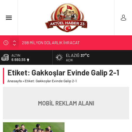
298 MİLYON DOLARLIK İHRACAT
ERDEM; ENTÜBE EDİLDİ…
ELAZIĞ
37°C
ALTIN
6.660,55
ELAZIĞ’DA TEFECİLİK OPERASYONU
AÇIK
YRP’DEN, KARAYOLCULARA TEŞEKKÜR
Etiket:
Gakkoşlar Evinde Galip 2-1
BİST
13.779,39
TÜRK OĞUZ BOYLARI
Anasayfa
»
Etiket: Gakkoşlar Evinde Galip 2-1
DOLAR
47,7111
EURO
MOBİL REKLAM ALANI
55,1881