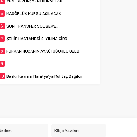
4
YENİ SEZON; YENİ KURALLAR…
5
MASÖRLÜK KURSU AÇILACAK
6
SON TRANSFER SOL BEK’E…
7
ŞEHİR HASTANESİ 9. YILINA GİRDİ
8
FURKAN HOCANIN AYAĞI UĞURLU GELDİ
9
10
Baskil Kayısısı Malatya’ya Muhtaç Değildir
ündem
Köşe Yazıları