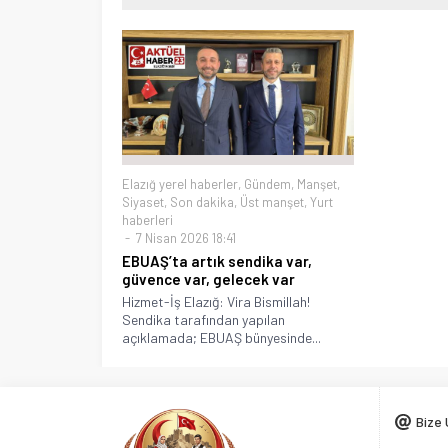
Elazığ yerel haberler
,
Gündem
,
Manşet
,
Siyaset
,
Son dakika
,
Üst manşet
,
Yurt
haberleri
7 Nisan 2026 18:41
EBUAŞ’ta artık sendika var,
güvence var, gelecek var
Hizmet-İş Elazığ: Vira Bismillah!
Sendika tarafından yapılan
açıklamada; EBUAŞ bünyesinde...
Bize 