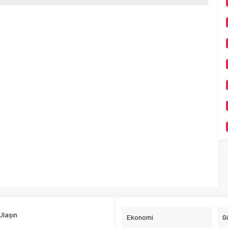
Ulaşın
Ekonomi
G