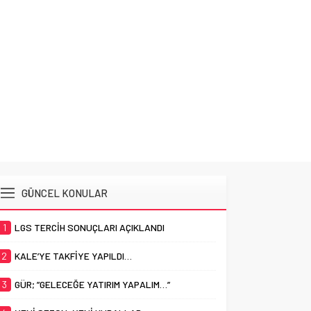
GÜNCEL KONULAR
1
LGS TERCİH SONUÇLARI AÇIKLANDI
2
KALE’YE TAKFİYE YAPILDI…
3
GÜR; ”GELECEĞE YATIRIM YAPALIM…”