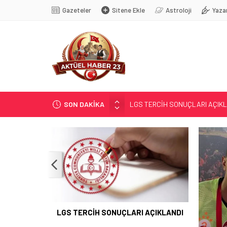
Gazeteler
Sitene Ekle
Astroloji
Yaza
SON DAKİKA
LGS TERCİH SONUÇLARI AÇIK
KALE’YE TAKFİYE YAPILDI…
GÜR; ”GELECEĞE YATIRIM YAPA
YENİ SEZON; YENİ KURALLAR…
MASÖRLÜK KURSU AÇILACAK
LGS TERCİH SONUÇLARI AÇIKLANDI