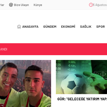
rlar
Bize Ulaşın
Künye
6 Ağustos
ANASAYFA
GÜNDEM
EKONOMİ
SAĞLIK
SPOR
LANDI
LIM…”
GÜR; ”GELECEĞE YATIRIM YA