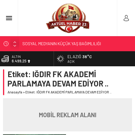
SOSYAL MEDYANIN KÜÇÜK YAŞ BAĞIMLILIĞI
EĞİTİMCİLERİN PROMOSYONU 3,5 YIL OLDU
ELAZIĞ
36°C
ALTIN
6.499,25
71 KENTTE OPERASYON
AÇIK
TÜRK DÜNYASI BAŞKENTLERİ
Etiket:
IĞDIR FK AKADEMİ
BİST
13.798,82
GÜNEŞ; 12 AĞUSTOS’TA TUTULACAK…
PARLAMAYA DEVAM EDİYOR ..
DOLAR
47,5921
Anasayfa
»
Etiket: IĞDIR FK AKADEMİ PARLAMAYA DEVAM EDİYOR ..
EURO
54,9747
MOBİL REKLAM ALANI