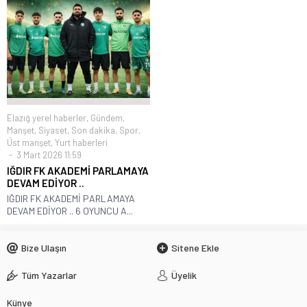
Elazığ yerel haberler
,
Gündem
,
Manşet
,
Siyaset
,
Son dakika
,
Spor
,
Üst manşet
,
Yurt haberleri
3 Mart 2026 11:59
IĞDIR FK AKADEMİ PARLAMAYA
DEVAM EDİYOR ..
IĞDIR FK AKADEMİ PARLAMAYA
DEVAM EDİYOR .. 6 OYUNCU A...
Bize Ulaşın
Sitene Ekle
Tüm Yazarlar
Üyelik
Künye