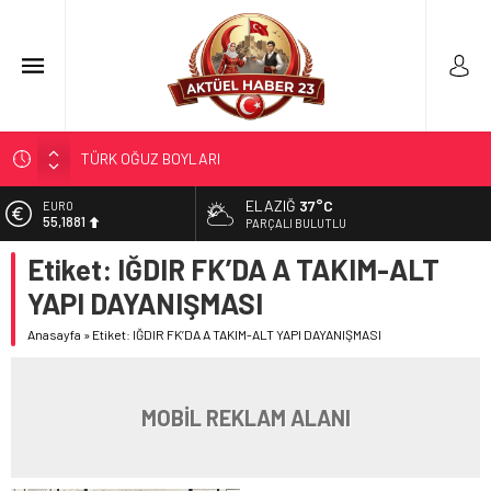
TÜRK OĞUZ BOYLARI
298 MİLYON DOLARLIK İHRACAT
ELAZIĞ
37°C
EURO
55,1881
ERDEM; ENTÜBE EDİLDİ…
PARÇALI BULUTLU
ELAZIĞ’DA TEFECİLİK OPERASYONU
Etiket:
IĞDIR FK’DA A TAKIM-ALT
ALTIN
6.660,55
YRP’DEN, KARAYOLCULARA TEŞEKKÜR
YAPI DAYANIŞMASI
BİST
13.779,39
Anasayfa
»
Etiket: IĞDIR FK’DA A TAKIM-ALT YAPI DAYANIŞMASI
DOLAR
47,7111
MOBİL REKLAM ALANI