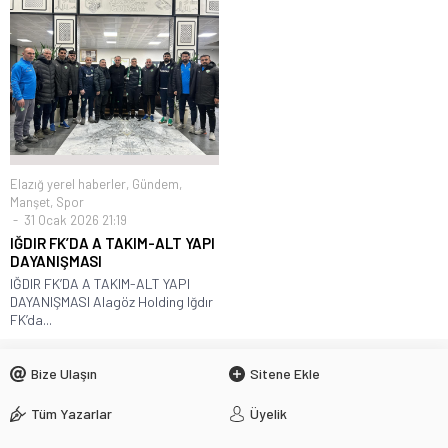
Elazığ yerel haberler
,
Gündem
,
Manşet
,
Spor
31 Ocak 2026 21:19
IĞDIR FK’DA A TAKIM-ALT YAPI
DAYANIŞMASI
IĞDIR FK’DA A TAKIM-ALT YAPI
DAYANIŞMASI Alagöz Holding Iğdır
FK’da...
Bize Ulaşın
Sitene Ekle
Tüm Yazarlar
Üyelik