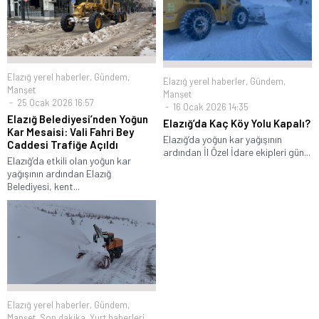
Elazığ yerel haberler
,
Gündem
,
Elazığ yerel haberler
,
Gündem
,
Manşet
Manşet
25 Ocak 2026 16:57
16 Ocak 2026 14:35
Elazığ Belediyesi’nden Yoğun
Elazığ’da Kaç Köy Yolu Kapalı?
Kar Mesaisi: Vali Fahri Bey
Elazığ’da yoğun kar yağışının
Caddesi Trafiğe Açıldı
ardından İl Özel İdare ekipleri gün...
Elazığ’da etkili olan yoğun kar
yağışının ardından Elazığ
Belediyesi, kent...
Elazığ yerel haberler
,
Gündem
,
Manşet
,
Son dakika
,
Yurt haberleri