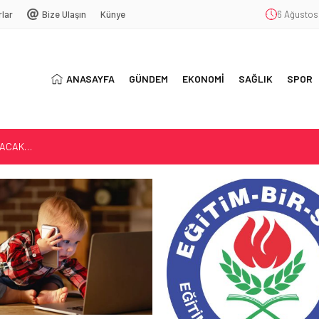
rlar
Bize Ulaşın
Künye
6 Ağustos
ANASAYFA
GÜNDEM
EKONOMİ
SAĞLIK
SPOR
LACAK…
AĞIMLILIĞI
5 YIL OLDU