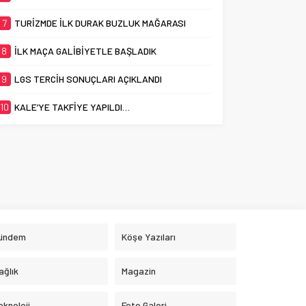
7
TURİZMDE İLK DURAK BUZLUK MAĞARASI
8
İLK MAÇA GALİBİYETLE BAŞLADIK
9
LGS TERCİH SONUÇLARI AÇIKLANDI
10
KALE’YE TAKFİYE YAPILDI…
ündem
Köşe Yazıları
ağlık
Magazin
eknoloji
Foto Galeri