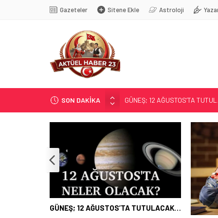
Gazeteler
Sitene Ekle
Astroloji
Yaza
SON DAKİKA
GÜNEŞ; 12 AĞUSTOS’TA TUTU
SOSYAL MEDYANIN KÜÇÜK YAŞ B
EĞİTİMCİLERİN PROMOSYONU 3,
71 KENTTE OPERASYON
TÜRK DÜNYASI BAŞKENTLERİ
GÜNEŞ; 12 AĞUSTOS’TA TUTULACAK…