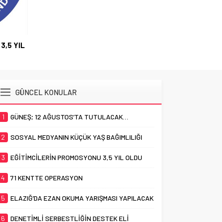
3,5 YIL
GÜNCEL KONULAR
1
GÜNEŞ; 12 AĞUSTOS’TA TUTULACAK…
2
SOSYAL MEDYANIN KÜÇÜK YAŞ BAĞIMLILIĞI
3
EĞİTİMCİLERİN PROMOSYONU 3,5 YIL OLDU
4
71 KENTTE OPERASYON
5
ELAZIĞ’DA EZAN OKUMA YARIŞMASI YAPILACAK
6
DENETİMLİ SERBESTLİĞİN DESTEK ELİ