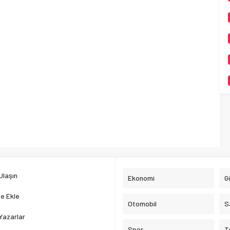
Ulaşın
Ekonomi
G
e Ekle
Otomobil
S
Yazarlar
Spor
T