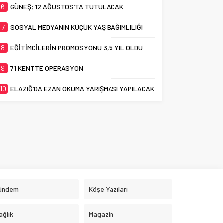
6
GÜNEŞ; 12 AĞUSTOS’TA TUTULACAK…
7
SOSYAL MEDYANIN KÜÇÜK YAŞ BAĞIMLILIĞI
8
EĞİTİMCİLERİN PROMOSYONU 3,5 YIL OLDU
9
71 KENTTE OPERASYON
10
ELAZIĞ’DA EZAN OKUMA YARIŞMASI YAPILACAK
ündem
Köşe Yazıları
ağlık
Magazin