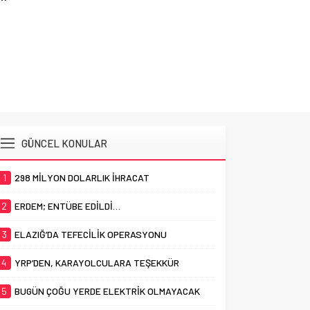
YRP’DEN, KARAY
TEŞEKKÜ
GÜNCEL KONULAR
1
298 MİLYON DOLARLIK İHRACAT
2
ERDEM; ENTÜBE EDİLDİ…
3
ELAZIĞ’DA TEFECİLİK OPERASYONU
4
YRP’DEN, KARAYOLCULARA TEŞEKKÜR
5
BUGÜN ÇOĞU YERDE ELEKTRİK OLMAYACAK