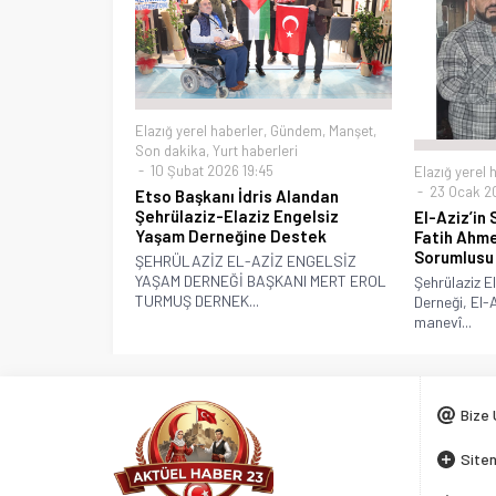
Elazığ yerel haberler
,
Gündem
,
Manşet
,
Son dakika
,
Yurt haberleri
10 Şubat 2026 19:45
Elazığ yerel 
23 Ocak 20
Etso Başkanı İdris Alandan
Şehrülaziz-Elaziz Engelsiz
El-Aziz’in 
Yaşam Derneğine Destek
Fatih Ahme
Sorumlusu
ŞEHRÜLAZİZ EL-AZİZ ENGELSİZ
YAŞAM DERNEĞİ BAŞKANI MERT EROL
Şehrülaziz E
TURMUŞ DERNEK...
Derneği, El-A
manevî...
Bize 
Siten