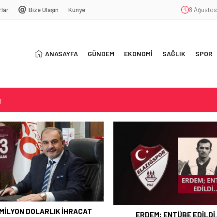
rlar
Bize Ulaşın
Künye
8 Ağustos
ANASAYFA
GÜNDEM
EKONOMİ
SAĞLIK
SPOR
T
SYONU
ŞEKKÜR
ARLIK İHRACAT
ERDEM; ENTÜBE EDİLDİ…