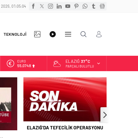
 2026, 01:05:05
FOTO
VİDEO
TEKNOLOJİ
DİĞER
GALERİ
GALERİ
ELAZIĞ
37°C
EURO
55,0748
PARÇALI BULUTLU
ALTIN
6.623,43
BİST
13.785,25
DOLAR
47,7048
ELAZIĞ’DA TEFECİLİK OPERASYONU