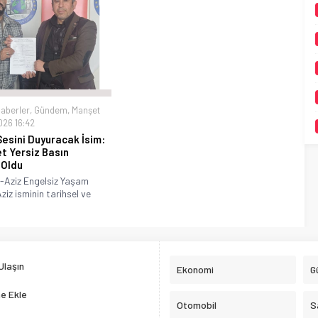
haberler
,
Gündem
,
Manşet
26 16:42
Sesini Duyuracak İsim:
t Yersiz Basın
 Oldu
l-Aziz Engelsiz Yaşam
ziz isminin tarihsel ve
Ulaşın
Ekonomi
G
e Ekle
Otomobil
S