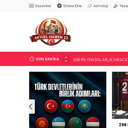
Gazeteler
Sitene Ekle
Astroloji
Yaza
SON DAKİKA
298 MİLYON DOLARLIK İHRACA
ERDEM; ENTÜBE EDİLDİ…
ELAZIĞ’DA TEFECİLİK OPERA
YRP’DEN, KARAYOLCULARA TE
TÜRK OĞUZ BOYLARI
298 MİLYON DOL