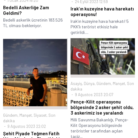
1 Ocak 2024 16:20
24 Eylül 2023 12:59
Bedelli Askerliğe Zam
Irak’ın kuzeyine hava harekatı
Geldimi?
operasyonu!
Bedelli askerlik ücretinin 183.526
Irak’ın kuzeyine hava harekatı! 5
TL olması bekleniyor.
PKK’lı terörist etkisiz hale
getirildi....
Asayiş
,
Dünya
,
Gündem
,
Manşet
,
Son
dakika
9 Ağustos 2023 20:07
Pençe-Kilit operasyonu
bölgesinde 2 asker şehit oldu,
3 askerimiz ise yaralandı
Gündem
,
Manşet
,
Siyaset
,
Son
Milli Savunma Bakanlığı, Pençe-
dakika
Kilit Operasyonu bölgesinde
9 Ağustos 2023 22:02
teröristler tarafından açılan
Şehit Piyade Teğmen Fatih
taciz...