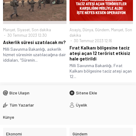
Manşet
,
Siyaset
,
Son dakika
Asayiş
,
Dünya
,
Gündem
,
Manşet
,
Son
30 Temmuz 2023 12:30
dakika
30 Temmuz 2023 12:16
Askerlik süresi uzatılacak mı?
Fırat Kalkanı bölgesine taciz
Milli Savunma Bakanlığı, askerlik
ateşi açan 12 terörist etkisiz
hizmet süresinin uzatılacağına dair
hale getirildi
iddiaları, “Sürenin...
Milli Savunma Bakanlığı, Fırat
Kalkanı bölgesine taciz ateşi açan
12...
Bize Ulaşın
Sitene Ekle
Tüm Yazarlar
Üyelik
Künye
Ekonomi
Gündem