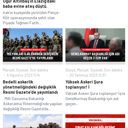
Uğur Altınbaş’ın Elazığ’daki
baba evine ateş düştü.
Irak’ın kuzeyinde yürütülen Pençe-
Kilit operasyonunda şehit olan
Piyade Teğmen Fatih...
Manşet
,
Siyaset
,
Son dakika
Dünya
,
Manşet
,
Siyaset
,
Son dakika
6 Ağustos 2023 11:14
30 Temmuz 2023 12:37
Bedelli askerlik
Yüksek Askeri Şura
yönetmeliğindeki değişiklik
toplanıyor! İ
Resmi Gazete’de yayımlandı
Yüksek Askeri Şura toplanıyor! İşte
Milli Savunma Bakanlığı
Genelkurmay Başkanlığı için adı
‘Askeralma Yönetmeliği’nde yapılan
geçen...
değişikliği Resmi Gazete’de...