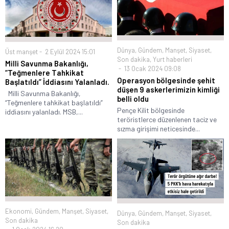
Dünya
,
Gündem
,
Manşet
,
Siyaset
,
Üst manşet
2 Eylül 2024 15:01
Son dakika
,
Yurt haberleri
Milli Savunma Bakanlığı,
13 Ocak 2024 09:08
“Teğmenlere Tahkikat
Operasyon bölgesinde şehit
Başlatıldı” İddiasını Yalanladı.
düşen 9 askerlerimizin kimliği
Milli Savunma Bakanlığı,
belli oldu
“Teğmenlere tahkikat başlatıldı”
Pençe Kilit bölgesinde
iddiasını yalanladı. MSB,...
teröristlerce düzenlenen taciz ve
sızma girişimi neticesinde...
Ekonomi
,
Gündem
,
Manşet
,
Siyaset
,
Dünya
,
Gündem
,
Manşet
,
Siyaset
,
Son dakika
Son dakika