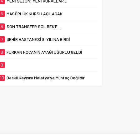
4
YENİ SEZON; YENİ KURALLAR…
5
MASÖRLÜK KURSU AÇILACAK
6
SON TRANSFER SOL BEK’E…
7
ŞEHİR HASTANESİ 9. YILINA GİRDİ
8
FURKAN HOCANIN AYAĞI UĞURLU GELDİ
9
10
Baskil Kayısısı Malatya’ya Muhtaç Değildir