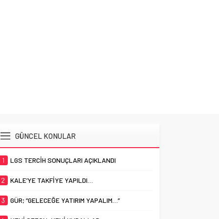
GÜNCEL KONULAR
1
LGS TERCİH SONUÇLARI AÇIKLANDI
2
KALE’YE TAKFİYE YAPILDI…
3
GÜR; ”GELECEĞE YATIRIM YAPALIM…”