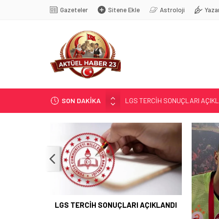
Gazeteler
Sitene Ekle
Astroloji
Yaza
SON DAKİKA
LGS TERCİH SONUÇLARI AÇIK
KALE’YE TAKFİYE YAPILDI…
GÜR; ”GELECEĞE YATIRIM YAPA
YENİ SEZON; YENİ KURALLAR…
MASÖRLÜK KURSU AÇILACAK
LGS TERCİH SONUÇLARI AÇIKLANDI