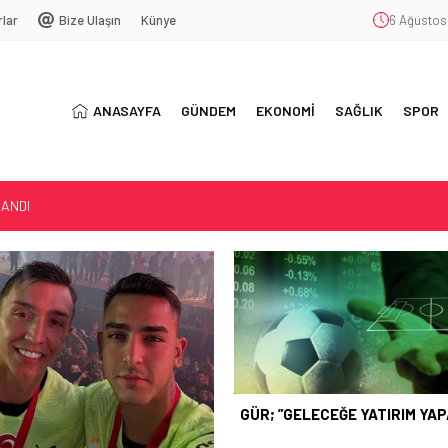
rlar
Bize Ulaşın
Künye
6 Ağustos
ANASAYFA
GÜNDEM
EKONOMİ
SAĞLIK
SPOR
LANDI
LIM…”
GÜR; ”GELECEĞE YATIRIM YA