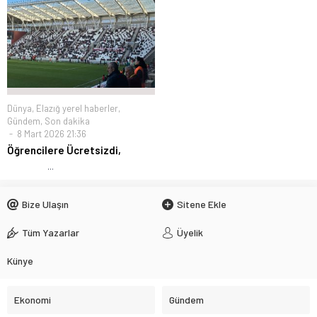
Dünya
,
Elazığ yerel haberler
,
Gündem
,
Son dakika
8 Mart 2026 21:36
Öğrencilere Ücretsizdi,
...
Bize Ulaşın
Sitene Ekle
Tüm Yazarlar
Üyelik
Künye
Ekonomi
Gündem