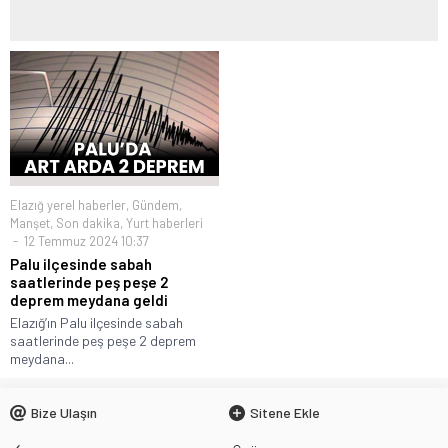
Elazığ yerel haberler
,
Gündem
,
Manşet
,
Son dakika
,
Yurt haberleri
12 Temmuz 2024 10:37
Palu ilçesinde sabah
saatlerinde peş peşe 2
deprem meydana geldi
Elazığ’ın Palu ilçesinde sabah
saatlerinde peş peşe 2 deprem
meydana...
Bize Ulaşın
Sitene Ekle