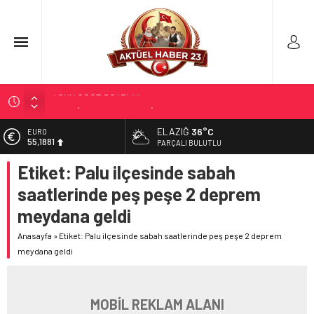
TÜRK OĞUZ BOYLARI
298 MİLYON DOLARLIK İHRACAT
ERDEM; ENTÜBE EDİLDİ…
ELAZIĞ
36°C
EURO
55,1881
PARÇALI BULUTLU
ELAZIĞ’DA TEFECİLİK OPERASYONU
Etiket:
Palu ilçesinde sabah
ALTIN
YRP’DEN, KARAYOLCULARA TEŞEKKÜR
6.660,55
saatlerinde peş peşe 2 deprem
BİST
meydana geldi
13.779,39
Anasayfa
»
Etiket: Palu ilçesinde sabah saatlerinde peş peşe 2 deprem
DOLAR
47,7111
meydana geldi
MOBİL REKLAM ALANI