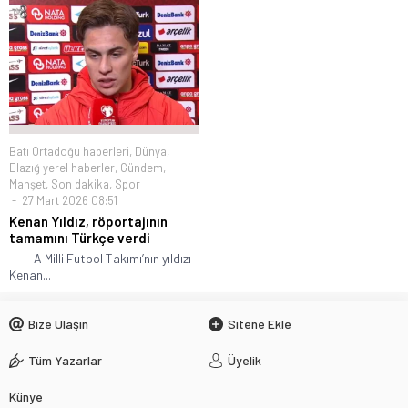
Batı Ortadoğu haberleri
,
Dünya
,
Elazığ yerel haberler
,
Gündem
,
Manşet
,
Son dakika
,
Spor
27 Mart 2026 08:51
Kenan Yıldız, röportajının
tamamını Türkçe verdi
A Milli Futbol Takımı’nın yıldızı
Kenan...
Bize Ulaşın
Sitene Ekle
Tüm Yazarlar
Üyelik
Künye