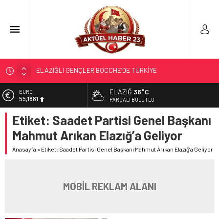
ELAZIĞLI GENÇLER BOCCHE’DE TÜRKİYE
ŞAMPİYONASI’NDA İLİMİZİ GURURLA TEMSİL ETTİ
ELAZIĞ
36°C
EURO
TÜRK OĞUZ BOYLARI
55,1881
PARÇALI BULUTLU
298 MİLYON DOLARLIK İHRACAT
Etiket:
Saadet Partisi Genel Başkanı
ALTIN
ERDEM; ENTÜBE EDİLDİ…
6.660,55
Mahmut Arıkan Elazığ’a Geliyor
ELAZIĞ’DA TEFECİLİK OPERASYONU
BİST
13.779,39
Anasayfa
»
Etiket: Saadet Partisi Genel Başkanı Mahmut Arıkan Elazığ’a Geliyor
DOLAR
47,7111
MOBİL REKLAM ALANI