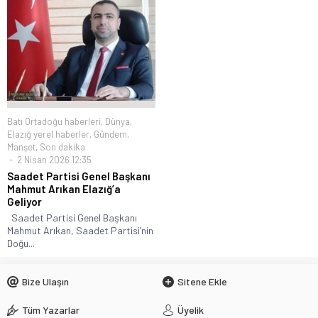
Batı Ortadoğu haberleri
,
Dünya
,
Elazığ yerel haberler
,
Gündem
,
Manşet
,
Son dakika
2 Nisan 2026 12:35
Saadet Partisi Genel Başkanı
Mahmut Arıkan Elazığ’a
Geliyor
Saadet Partisi Genel Başkanı
Mahmut Arıkan, Saadet Partisi’nin
Doğu...
Bize Ulaşın
Sitene Ekle
Tüm Yazarlar
Üyelik