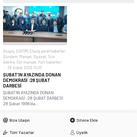
Asayiş
,
EĞİTİM
,
Elazığ yerel haberler
,
Gündem
,
Manşet
,
Siyaset
,
Son
dakika
,
Üst manşet
,
Yurt haberleri
28 Şubat 2026 12:07
ŞUBAT’IN AYAZINDA DONAN
DEMOKRASİ :28 ŞUBAT
DARBESİ
ŞUBAT’IN AYAZINDA DONAN
DEMOKRASİ :28 ŞUBAT DARBESİ
28 Şubat 1996’da...
Bize Ulaşın
Sitene Ekle
Tüm Yazarlar
Üyelik