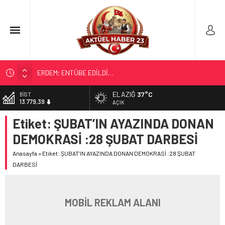
ERDEM; ENTÜBE EDİLDİ…
ELAZIĞ’DA TEFECİLİK OPERASYONU
ELAZIĞ
37°C
BİST
13.779,39
YRP’DEN, KARAYOLCULARA TEŞEKKÜR
AÇIK
TÜRK OĞUZ BOYLARI
Etiket:
ŞUBAT’IN AYAZINDA DONAN
DOLAR
47,7111
298 MİLYON DOLARLIK İHRACAT
DEMOKRASİ :28 ŞUBAT DARBESİ
EURO
55,1881
Anasayfa
»
Etiket: ŞUBAT’IN AYAZINDA DONAN DEMOKRASİ :28 ŞUBAT
DARBESİ
ALTIN
6.660,55
MOBİL REKLAM ALANI