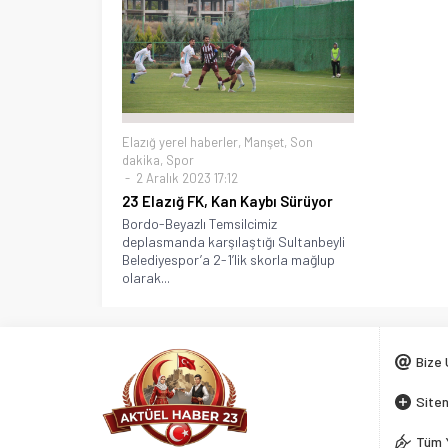
Elazığ yerel haberler
,
Manşet
,
Son
dakika
,
Spor
2 Aralık 2023 17:12
23 Elazığ FK, Kan Kaybı Sürüyor
Bordo-Beyazlı Temsilcimiz
deplasmanda karşılaştığı Sultanbeyli
Belediyespor’a 2-1’lik skorla mağlup
olarak...
Bize 
Siten
Tüm 