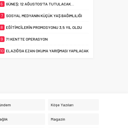
6
GÜNEŞ; 12 AĞUSTOS’TA TUTULACAK…
7
SOSYAL MEDYANIN KÜÇÜK YAŞ BAĞIMLILIĞI
8
EĞİTİMCİLERİN PROMOSYONU 3,5 YIL OLDU
9
71 KENTTE OPERASYON
10
ELAZIĞ’DA EZAN OKUMA YARIŞMASI YAPILACAK
ündem
Köşe Yazıları
ağlık
Magazin