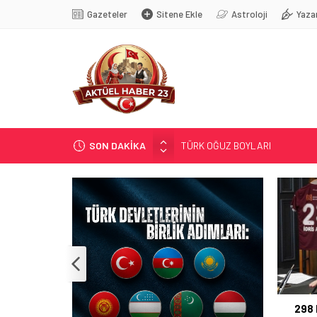
Gazeteler
Sitene Ekle
Astroloji
Yaza
SON DAKİKA
TÜRK OĞUZ BOYLARI
298 MİLYON DOLARLIK İHRACA
ERDEM; ENTÜBE EDİLDİ…
ELAZIĞ’DA TEFECİLİK OPERA
YRP’DEN, KARAYOLCULARA TE
298