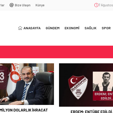
rlar
Bize Ulaşın
Künye
7 Ağustos
ANASAYFA
GÜNDEM
EKONOMİ
SAĞLIK
SPOR
T
SYONU
ŞEKKÜR
 MİLYON DOLARLIK İHRACAT
ERDEM; ENTÜBE EDİLD