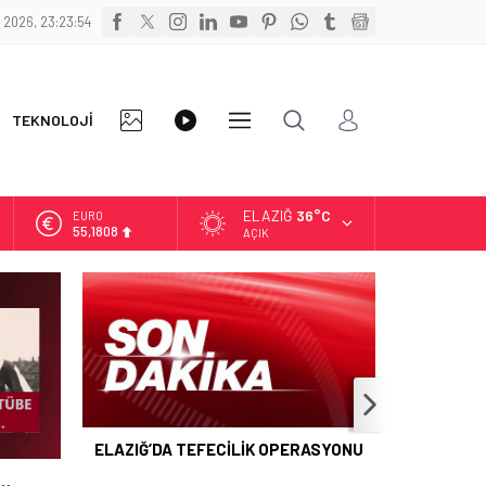
 2026, 23:23:55
FOTO
VİDEO
TEKNOLOJİ
DİĞER
GALERİ
GALERİ
ELAZIĞ
36°C
EURO
55,1808
AÇIK
ALTIN
6.662,82
BİST
13.779,39
DOLAR
47,6961
ELAZIĞ’DA TEFECİLİK OPERASYONU
İ…