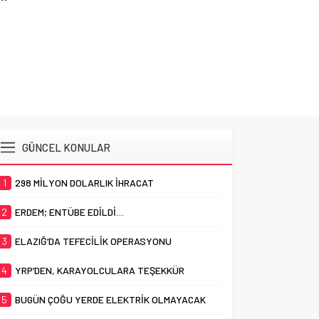
YRP’
GÜNCEL KONULAR
1
298 MİLYON DOLARLIK İHRACAT
2
ERDEM; ENTÜBE EDİLDİ…
3
ELAZIĞ’DA TEFECİLİK OPERASYONU
4
YRP’DEN, KARAYOLCULARA TEŞEKKÜR
5
BUGÜN ÇOĞU YERDE ELEKTRİK OLMAYACAK