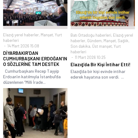
Elazığ yerel haberler
,
Manşet
,
Yurt
Batı Ortadoğu haberleri
,
Elazığ yerel
haberleri
haberler
,
Gündem
,
Manşet
,
Sağlık
,
14 Mart 2026 15:08
Son dakika
,
Üst manşet
,
Yurt
haberleri
DİYARBAKIR’DAN
11 Mart 2026 10:25
CUMHURBAŞKANI ERDOĞAN’IN
O SÖZLERİNE TAM DESTEK
Elazığ’da Bir Kişi İntihar Etti!
Cumhurbaşkanı Recep Tayyip
Elazığ’da bir kişi evinde intihar
Erdoan’ın katılmıyla İstanbul’da
ederek hayatına son verdi. ...
düzenlenen “Milli İrade...