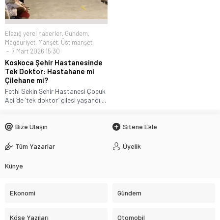
Elazığ yerel haberler
,
Gündem
,
Mağduriyet
,
Manşet
,
Üst manşet
7 Mart 2026 15:30
Koskoca Şehir Hastanesinde
Tek Doktor: Hastahane mi
Çilehane mi?
Fethi Sekin Şehir Hastanesi Çocuk
Acil’de ‘tek doktor’ çilesi yaşandı....
Bize Ulaşın
Sitene Ekle
Tüm Yazarlar
Üyelik
Künye
Ekonomi
Gündem
Köşe Yazıları
Otomobil