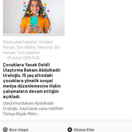
Elazığ yerel haberler
,
Gündem
,
Manşet
,
Son dakika
,
Teknoloji
,
Üst
manşet
,
Yurt haberleri
28 Şubat 2026 11:20
Çocuklara Yasak Geldi!
Ulaştırma Bakanı Abdulkadir
Uraloğlu, 15 yaş altındaki
çocuklara yönelik sosyal
medya düzenlemesine ilişkin
çalışmaların devam ettiğini
açıkladı.
Ulaştırma Bakanı Abdulkadir
Uraloğlu, hazırlanan yasa teklifinin
Türkiye Büyük Millet...
Bize Ulaşın
Sitene Ekle