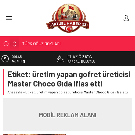
TÜRK OĞUZ BOYLARI
298 MİLYON DOLARLIK İHRACAT
ELAZIĞ
36°C
DOLAR
47,7111
ERDEM; ENTÜBE EDİLDİ…
PARÇALI BULUTLU
ELAZIĞ’DA TEFECİLİK OPERASYONU
Etiket:
üretim yapan gofret üreticisi
EURO
55,1881
YRP’DEN, KARAYOLCULARA TEŞEKKÜR
Master Choco Gıda iflas etti
ALTIN
6.660,55
Anasayfa
»
Etiket: üretim yapan gofret üreticisi Master Choco Gıda iflas etti
BİST
13.779,39
MOBİL REKLAM ALANI