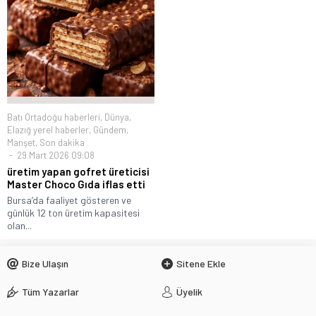
Batı Ortadoğu haberleri
,
Dünya
,
Elazığ yerel haberler
,
Gündem
,
Manşet
,
Son dakika
29 Mart 2026 09:08
üretim yapan gofret üreticisi
Master Choco Gıda iflas etti
Bursa’da faaliyet gösteren ve
günlük 12 ton üretim kapasitesi
olan...
Bize Ulaşın
Sitene Ekle
Tüm Yazarlar
Üyelik