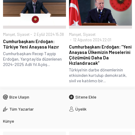
Manşet
,
Siyaset
2 Eylül 2024 15:38
Manşet
,
Siyaset
12 Ağustos 2024 22:01
Cumhurbaşkanı Erdoğan:
Türkiye Yeni Anayasa Hazır
Cumhurbaşkanı Erdoğan: “Yeni
Anayasa Ülkemizin Meselerini
Cumhurbaşkanı Recep Tayyip
Çözümünü Daha Da
Erdoğan, Yargıtay’da düzenlenen
Hızlandıracak”
2024-2025 Adli Yıl Açılış...
Türkiye’nin darbe dönemlerinin
etkisinden kurtulup demokratik,
sivil ve katılımcı bir...
Bize Ulaşın
Sitene Ekle
Tüm Yazarlar
Üyelik
Künye