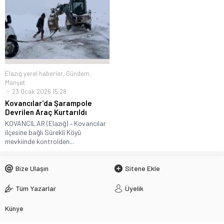
Elazığ yerel haberler
,
Gündem
,
Manşet
23 Ocak 2026 15:28
Kovancılar’da Şarampole
Devrilen Araç Kurtarıldı
KOVANCILAR (Elazığ) – Kovancılar
ilçesine bağlı Sürekli Köyü
mevkiinde kontrolden...
Bize Ulaşın
Sitene Ekle
Tüm Yazarlar
Üyelik
Künye