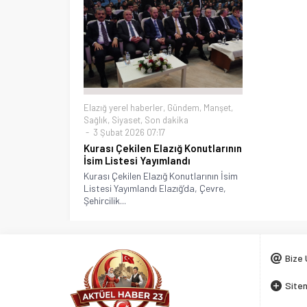
Elazığ yerel haberler
,
Gündem
,
Manşet
,
Sağlık
,
Siyaset
,
Son dakika
3 Şubat 2026 07:17
Kurası Çekilen Elazığ Konutlarının
İsim Listesi Yayımlandı
Kurası Çekilen Elazığ Konutlarının İsim
Listesi Yayımlandı Elazığ’da, Çevre,
Şehircilik...
Bize 
Siten