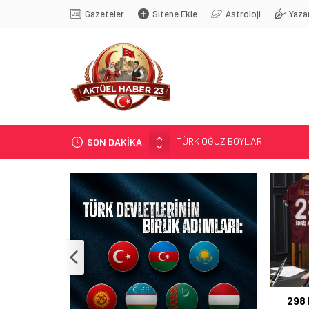
Gazeteler
Sitene Ekle
Astroloji
Yaza
TÜRK OĞUZ BOYLARI
SON DAKİKA
298 MİLYON DOLARLIK İHRACA
ERDEM; ENTÜBE EDİLDİ…
ELAZIĞ’DA TEFECİLİK OPERA
YRP’DEN, KARAYOLCULARA TE
298