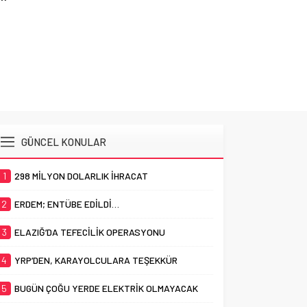
YRP’
GÜNCEL KONULAR
1
298 MİLYON DOLARLIK İHRACAT
2
ERDEM; ENTÜBE EDİLDİ…
3
ELAZIĞ’DA TEFECİLİK OPERASYONU
4
YRP’DEN, KARAYOLCULARA TEŞEKKÜR
5
BUGÜN ÇOĞU YERDE ELEKTRİK OLMAYACAK