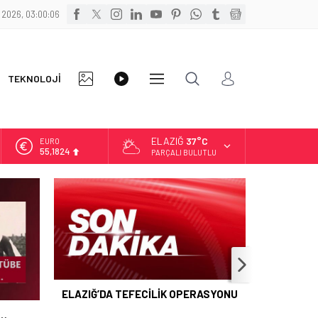
 2026, 03:00:06
FOTO
VİDEO
TEKNOLOJİ
DİĞER
GALERİ
GALERİ
ELAZIĞ
37°C
EURO
55,1824
PARÇALI BULUTLU
ALTIN
6.662,10
BİST
13.779,39
DOLAR
47,6954
ELAZIĞ’DA TEFECİLİK OPERASYONU
İ…