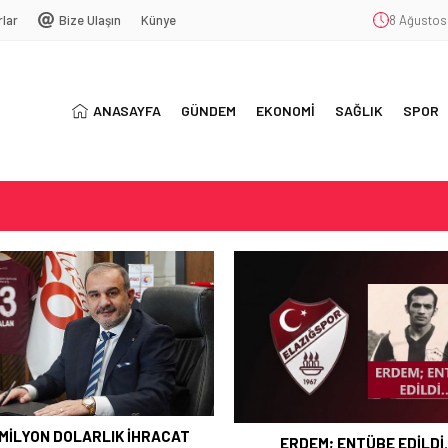
rlar
Bize Ulaşın
Künye
8 Ağustos
ANASAYFA
GÜNDEM
EKONOMİ
SAĞLIK
SPOR
T
SYONU
ŞEKKÜR
 MİLYON DOLARLIK İHRACAT
ERDEM; ENTÜBE EDİLD