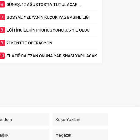
6
GÜNEŞ; 12 AĞUSTOS’TA TUTULACAK…
7
SOSYAL MEDYANIN KÜÇÜK YAŞ BAĞIMLILIĞI
8
EĞİTİMCİLERİN PROMOSYONU 3,5 YIL OLDU
9
71 KENTTE OPERASYON
10
ELAZIĞ’DA EZAN OKUMA YARIŞMASI YAPILACAK
ündem
Köşe Yazıları
ağlık
Magazin