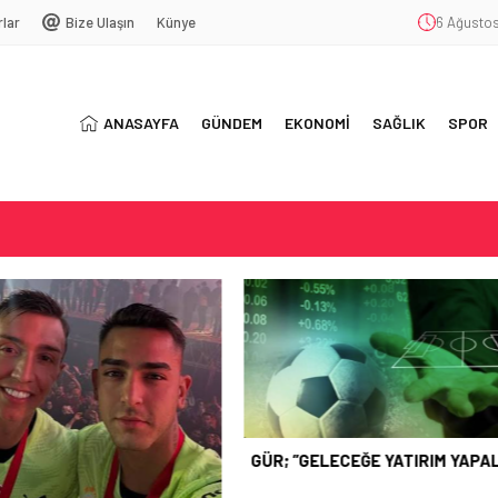
rlar
Bize Ulaşın
Künye
6 Ağustos
ANASAYFA
GÜNDEM
EKONOMİ
SAĞLIK
SPOR
LIM…”
LANDI
YENİ SEZON; YENİ KURAL
GELECEĞE YATIRIM YAPALIM…”