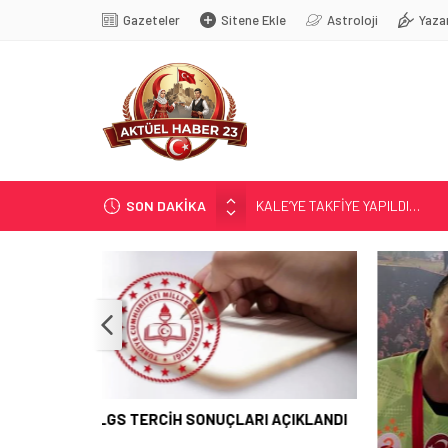
Gazeteler
Sitene Ekle
Astroloji
Yaza
SON DAKİKA
KALE’YE TAKFİYE YAPILDI…
GÜR; ”GELECEĞE YATIRIM YAPA
YENİ SEZON; YENİ KURALLAR…
MASÖRLÜK KURSU AÇILACAK
LGS TERCİH SONUÇLARI AÇIK
GÜR; ”
AÇIKLANDI