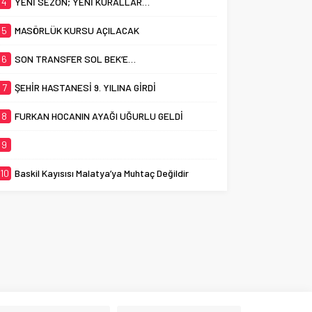
4
YENİ SEZON; YENİ KURALLAR…
5
MASÖRLÜK KURSU AÇILACAK
6
SON TRANSFER SOL BEK’E…
7
ŞEHİR HASTANESİ 9. YILINA GİRDİ
8
FURKAN HOCANIN AYAĞI UĞURLU GELDİ
9
10
Baskil Kayısısı Malatya’ya Muhtaç Değildir