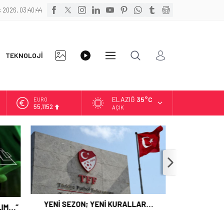
 2026, 03:40:45
FOTO
VİDEO
TEKNOLOJİ
DİĞER
GALERİ
GALERİ
ELAZIĞ
35°C
ALTIN
6.529,72
AÇIK
BİST
13.703,13
DOLAR
47,5844
EURO
55,1152
LAR…
MASÖRLÜK KURSU AÇILACAK