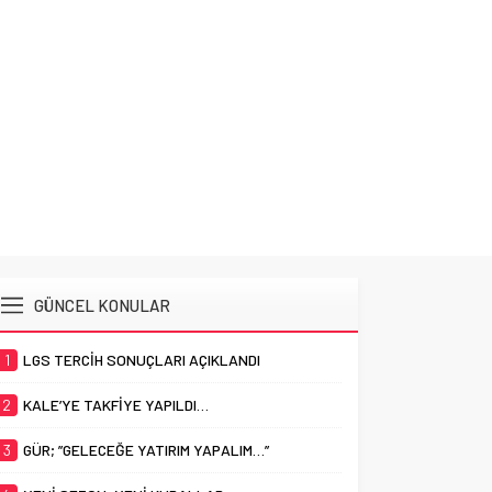
SON T
GÜNCEL KONULAR
1
LGS TERCİH SONUÇLARI AÇIKLANDI
2
KALE’YE TAKFİYE YAPILDI…
3
GÜR; ”GELECEĞE YATIRIM YAPALIM…”