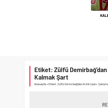
KALE’YE TAKFİYE YAPILDI…
Etiket:
Zülfü Demirbağ’dan 
Kalmak Şart
Anasayfa
»
Etiket: Zülfü Demirbağ’dan Kritik Uyarı: Çatış
RE