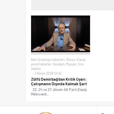
Batı Ortadoğu haberleri
,
Dünya
,
Elazığ
yerel haberler
,
Gündem
,
Manşet
,
Son
dakika
2 Nisan 2026 13:02
Zülfü Demirbağ’dan Kritik Uyarı:
Çatışmanın Dışında Kalmak Şart
22, 24 ve 27. dönem AK Parti Elazığ
Milletvekili...